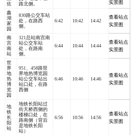
实景图
佐
路北侧。
鑫
830路公交车站
查看站点
湖
处，在路西
6:42
10:42
14:42
家
实景图
侧。
园
南
321总站南宫南
查看站点
宫
站公交车站
6:44
10:44
14:44
南
处，在路南
实景图
站
侧。
世
界
951、458路世
地
界地热博览园
查看站点
热
站公交车站出
6:46
10:46
14:46
实景图
博
站口处，在路
览
西侧
园
地铁长阳站过
地
街天桥西侧的
铁
查看站点
楼梯口处，在
长
6:56
10:56
14:56
路南侧（背后
实景图
阳
是地铁长阳
站
站）