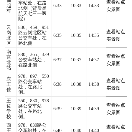
佃
查看站点
车站处，在路
起
6:33
10:33
14:33
北侧（背后是
实景图
村
航天七三一医
院）
云
836、459、951
查看站点
岗
路云岗北区站
6:35
10:35
14:35
北
公交车处，在
实景图
区
路北侧
南
830、365、339
查看站点
宫
公交车站处，
6:37
10:37
14:37
北
实景图
在路北侧
站
978、897、550
东
查看站点
路公交车站
王
6:38
10:38
14:38
处，在路北
实景图
佐
侧。
王
550、830、978
查看站点
佐
路公交车站
6:39
10:39
14:39
学
处，在路北
实景图
校
侧。
西
978、830路公
查看站点
王
交车站处，在
6:40
10:40
14:40