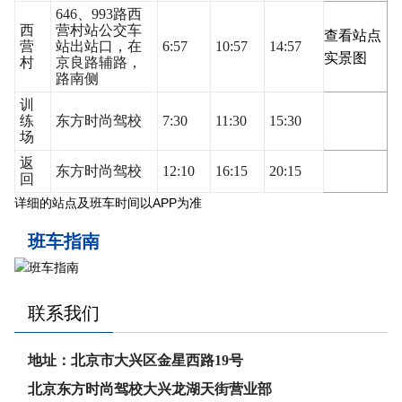
646、993路西
西
营村站公交车
查看站点
营
站出站口，在
6:57
10:57
14:57
实景图
村
京良路辅路，
路南侧
训
练
东方时尚驾校
7:30
11:30
15:30
场
返
东方时尚驾校
12:10
16:15
20:15
回
详细的站点及班车时间以APP为准
班车指南
联系我们
地址：北京市大兴区金星西路19号
北京东方时尚驾校大兴龙湖天街营业部