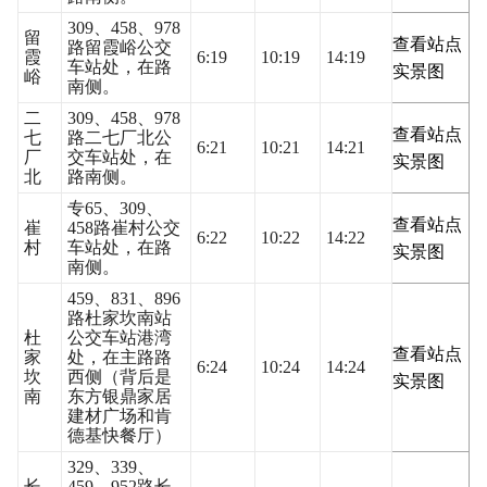
309、458、978
留
查看站点
路留霞峪公交
霞
6:19
10:19
14:19
车站处，在路
实景图
峪
南侧。
二
309、458、978
查看站点
七
路二七厂北公
6:21
10:21
14:21
厂
交车站处，在
实景图
北
路南侧。
专65、309、
查看站点
崔
458路崔村公交
6:22
10:22
14:22
村
车站处，在路
实景图
南侧。
459、831、896
路杜家坎南站
杜
公交车站港湾
查看站点
家
处，在主路路
6:24
10:24
14:24
坎
西侧（背后是
实景图
南
东方银鼎家居
建材广场和肯
德基快餐厅）
329、339、
长
459、952路长