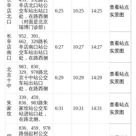
辛
辛店北口站公
查看站点
店
交车站出站口
6:25
10:25
14:25
实景图
北
处，在路西侧
口
（对面是北京
瑞博门诊部）
长
952、391、
辛
662、329路长
查看站点
店
辛店南口站公
6:27
10:27
14:27
实景图
南
交车站出站口
口
处，在路西侧
983、830、
北
329、978路北
查看站点
京
京十中站公交
6:29
10:29
14:29
十
实景图
车站出站口
中
处，在路西侧
339、459、
朱
836、983路朱
查看站点
家
家坟站公交车
6:31
10:31
14:31
实景图
坟
站进站口处，
在路北侧。
836、459、978
路佃起村公交