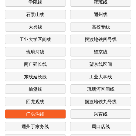
学院线
夜班线
石景山线
通州线
大兴线
高校专线
工业大学区间线
摆渡地铁四号线
琉璃河线
望京线
两广延长线
望京线区间
东线延长线
工业大学线
榆垡线
琉璃河区间线
回龙观线
摆渡地铁九号线
门头沟线
采育线
通州于家务线
周口店线