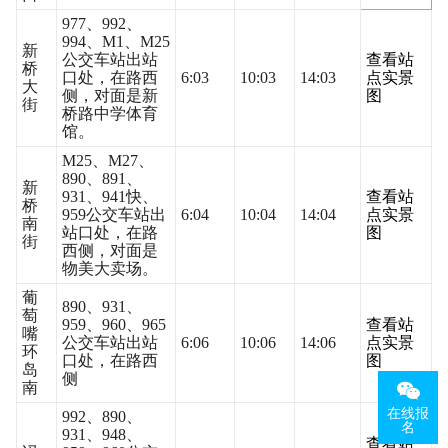
977、992、
994、M1、M25
新
公交车站出站
查看站
桥
口处，在路西
6:03
10:03
14:03
点实景
大
侧，对面是新
图
街
桥路中学体育
馆。
M25、M27、
890、891、
新
931、941快、
查看站
桥
959公交车站出
6:04
10:04
14:04
点实景
南
站口处，在路
图
街
西侧，对面是
物美大卖场。
葡
890、931、
萄
959、960、965
查看站
嘴
公交车站出站
6:06
10:06
14:06
点实景
环
口处，在路西
图
岛
侧
南
在线报
992、890、
名
931、948、
查看站