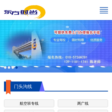
网站首页
报名须知
班型&收费
班车指南
在线报名
校园风采
新闻中心
关于我们
学生速成班
学生预约计时班
预约计时班
速成班
假日班
老年班
私人定制班
贵宾班
C6畅享班
增驾中客平日班
增驾中客假日班
增驾大客平日班
增驾大客假日班
初学大型货车
增驾大型货车
牵引车A2
城市公交车
摩托车平日班
摩托车假日班
摩托车贵宾班
航空班专线
两广线
学院线
夜班线
石景山线
通州线
大兴线
高校专线
工业大学区间线
摆渡地铁四号线
琉璃河线
望京线
两广延长线
望京线区间
东线延长线
工业大学线
榆垡线
琉璃河区间线
回龙观线
摆渡地铁九号线
门头沟线
采育线
通州于家务线
周口店线
西集线
顺义线
东线
中线
南线
燕山线
西线
坨里线
驾驶技巧
最新公告
行业动态
交管运管信息
公司简介
企业文化
我们的荣誉
报名须知
乘车须知
服务指南
720度全景
学员保障
门头沟线
航空班专线
两广线