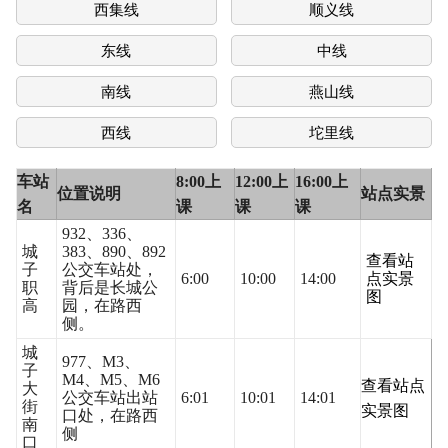
西集线
顺义线
东线
中线
南线
燕山线
西线
坨里线
车站
8:00上
12:00上
16:00上
位置说明
站点实景
名
课
课
课
932、336、
城
383、890、892
查看站
子
公交车站处，
6:00
10:00
14:00
点实景
职
背后是长城公
图
高
园，在路西
侧。
城
977、M3、
子
M4、M5、M6
查看站点
大
公交车站出站
6:01
10:01
14:01
街
实景图
口处，在路西
南
侧
口