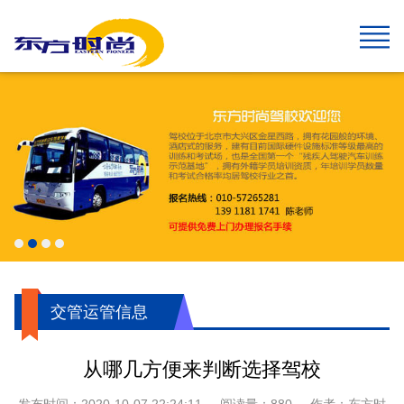
网站首页
报名须知
班型&收费
班车指南
在线报名
校园风采
新闻中心
关于我们
学生速成班
学生预约计时班
预约计时班
速成班
假日班
老年班
私人定制班
贵宾班
C6畅享班
增驾中客平日班
增驾中客假日班
增驾大客平日班
增驾大客假日班
初学大型货车
增驾大型货车
牵引车A2
城市公交车
摩托车平日班
摩托车假日班
摩托车贵宾班
航空班专线
两广线
学院线
夜班线
石景山线
通州线
大兴线
高校专线
工业大学区间线
摆渡地铁四号线
琉璃河线
望京线
两广延长线
望京线区间
东线延长线
工业大学线
榆垡线
琉璃河区间线
回龙观线
摆渡地铁九号线
门头沟线
采育线
通州于家务线
周口店线
西集线
顺义线
东线
中线
南线
燕山线
西线
坨里线
驾驶技巧
最新公告
行业动态
交管运管信息
公司简介
企业文化
我们的荣誉
报名须知
乘车须知
服务指南
720度全景
学员保障
交管运管信息
从哪几方便来判断选择驾校