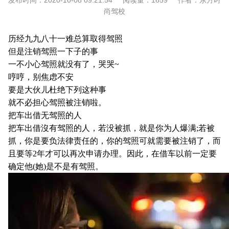
发布时间：
2020-10-08 09:21:54
阅读量：
1659
作者：
东方时
尚驾校
历经九九八十一难总算取得驾照
但是注销驾照一下子的事
一不小心驾照就没有了，哭哭~
哼哼，别焦虑不安
要是大伙儿杜绝下列这种事
就不必担心驾照被注销啦。
把车出借无驾照的人
把车出借沒有驾照的人，若没被抓，就是你为人爆满;若被
抓，你是要负法律责任的，你的驾照可就需要被注销了，而
且要等2年才可以再次申请办理。因此，在借车以前一定要
确定他(她)是不是有驾照。