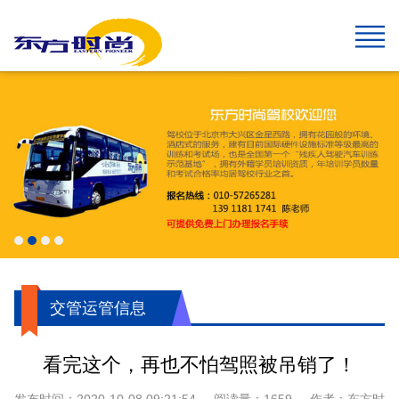
网站首页
报名须知
班型&收费
班车指南
在线报名
校园风采
新闻中心
关于我们
学生速成班
学生预约计时班
预约计时班
速成班
假日班
老年班
私人定制班
贵宾班
C6畅享班
增驾中客平日班
增驾中客假日班
增驾大客平日班
增驾大客假日班
初学大型货车
增驾大型货车
牵引车A2
城市公交车
摩托车平日班
摩托车假日班
摩托车贵宾班
航空班专线
两广线
学院线
夜班线
石景山线
通州线
大兴线
高校专线
工业大学区间线
摆渡地铁四号线
琉璃河线
望京线
两广延长线
望京线区间
东线延长线
工业大学线
榆垡线
琉璃河区间线
回龙观线
摆渡地铁九号线
门头沟线
采育线
通州于家务线
周口店线
西集线
顺义线
东线
中线
南线
燕山线
西线
坨里线
驾驶技巧
最新公告
行业动态
交管运管信息
公司简介
企业文化
我们的荣誉
报名须知
乘车须知
服务指南
720度全景
学员保障
交管运管信息
看完这个，再也不怕驾照被吊销了！