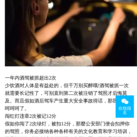
一年内酒驾被抓超出2次
少饮酒对人体是有益处的，但千万别买醉哦!酒驾被抓一次
就需要长记性了，可别直到第二次被注销了驾照才后悔莫
及。而且假如酒后驾车产生重大安全事故得话，那我就只有
在线报
呵呵呵了。
名
闯红灯违章2次被记12分
假如你闯了2次绿灯，被扣12分，那麼公安部门便会扣押你
的驾照，你务必接纳各种各样有关的文化教育和学习培训，