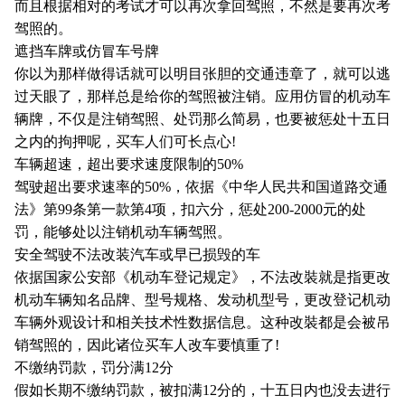
而且根据相对的考试才可以再次拿回驾照，不然是要再次考
驾照的。
遮挡车牌或仿冒车号牌
你以为那样做得话就可以明目张胆的交通违章了，就可以逃
过天眼了，那样总是给你的驾照被注销。应用仿冒的机动车
辆牌，不仅是注销驾照、处罚那么简易，也要被惩处十五日
之内的拘押呢，买车人们可长点心!
车辆超速，超出要求速度限制的50%
驾驶超出要求速率的50%，依据《中华人民共和国道路交通
法》第99条第一款第4项，扣六分，惩处200-2000元的处
罚，能够处以注销机动车辆驾照。
安全驾驶不法改装汽车或早已损毁的车
依据国家公安部《机动车登记规定》，不法改裝就是指更改
机动车辆知名品牌、型号规格、发动机型号，更改登记机动
车辆外观设计和相关技术性数据信息。这种改裝都是会被吊
销驾照的，因此诸位买车人改车要慎重了!
不缴纳罚款，罚分满12分
假如长期不缴纳罚款，被扣满12分的，十五日内也没去进行