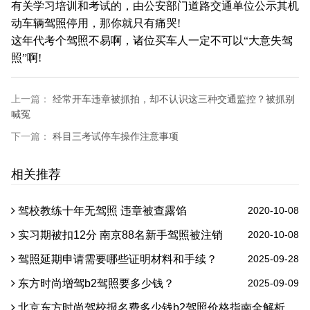
有关学习培训和考试的，由公安部门道路交通单位公示其机
动车辆驾照停用，那你就只有痛哭!
这年代考个驾照不易啊，诸位买车人一定不可以“大意失驾
照”啊!
上一篇：
经常开车违章被抓拍，却不认识这三种交通监控？被抓别
喊冤
下一篇：
科目三考试停车操作注意事项
相关推荐
驾校教练十年无驾照 违章被查露馅
2020-10-08
实习期被扣12分 南京88名新手驾照被注销
2020-10-08
驾照延期申请需要哪些证明材料和手续？
2025-09-28
东方时尚增驾b2驾照要多少钱？
2025-09-09
北京东方时尚驾校报名费多少钱b2驾照价格指南全解析