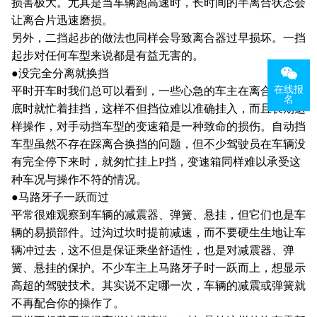
损害极大。尤其是当车辆跑高速时，长时间的半离合状态会
让离合片迅速磨损。
另外，二挡起步的做法也同样会导致离合器过早损坏。一挡
起步对任何车型来说都是有益无害的。
●没完全分离就换挡
在线报
平时开车时我们总可以看到，一些心急的车主在离合没踩到
名
底时就忙着挂挡，这样不但挡位难以准确挂入，而且长期这
样操作，对手动挡车型的变速箱是一种致命的损伤。自动挡
车型虽然不存在踩离合换挡的问题，但不少驾驶员在车辆没
有完全停下来时，就匆忙挂上P挡，变速箱同样难以承受这
种车况与操作不符的情况。
●马路牙子一跃而过
平常很难观察到车辆的减震器、弹簧、悬挂，但它们也是车
辆的易损部件。过沟过坎时提前减速，而不要硬生生地让车
辆冲过去，这不但是保证乘坐舒适性，也是对减震器、弹
簧、悬挂的保护。不少车主上马路牙子时一跃而上，想显示
高超的驾驶技术。其实说不定哪一次，车辆的减震或弹簧就
不再配合你的操作了。