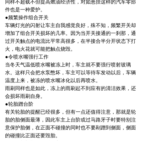
同样不超载不但提高燃油经济性，对如悬挂这样的汽车零部
件也是一种爱护。
●频繁操作组合开关
车辆灯光的闪射让车主自我感觉良好，殊不知，频繁开关却
增加了组合开关损坏的几率。因为当开关接通的一刹那，通
过开关触点的电流比平常高很多，在半接合半分开状态下打
火，电火花就可能把触点烧毁。
●令喷水嘴强行工作
当冬天气温低喷水嘴被冻上时，车主就不要强行喷射玻璃
水。这样只会把水泵憋坏，车主可以等待车发动以后，车辆
温度上来，被冻的喷水嘴冰化以后再喷水。
雨刷同样也是如此，冻上的雨刷起不到应有的清洁效果，还
会损坏雨刷自身。
●轮胎蹭台阶
有关轮胎的提醒已经很多，但有一点还值得注意，那就是轮
胎的胎侧面最薄，因此车主上台阶或过马路牙子时要特别注
意保护胎侧，在正面不碰撞的同时也不要剐蹭到侧面，侧面
的碰撞比正面还要毁胎。