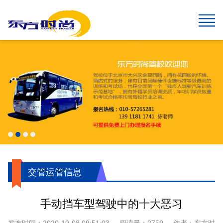
网站首页
报名须知
班型&收费
班车指南
在线报名
校园风采
新闻中心
关于我们
学生速成班
学生预约计时班
预约计时班
速成班
假日班
老年班
私人定制班
贵宾班
C6畅享班
增驾中客平日班
增驾中客假日班
增驾大客平日班
增驾大客假日班
初学大型货车
增驾大型货车
牵引车A2
城市公交车
摩托车平日班
摩托车假日班
摩托车贵宾班
航空班专线
两广线
学院线
夜班线
石景山线
通州线
大兴线
高校专线
工业大学区间线
摆渡地铁四号线
琉璃河线
望京线
两广延长线
望京线区间
东线延长线
工业大学线
榆垡线
琉璃河区间线
回龙观线
摆渡地铁九号线
门头沟线
采育线
通州于家务线
周口店线
西集线
顺义线
东线
中线
南线
燕山线
西线
坨里线
驾驶技巧
最新公告
行业动态
交管运管信息
公司简介
企业文化
我们的荣誉
报名须知
乘车须知
服务指南
720度全景
学员保障
交管运管信息
手动挡车型驾驶中的十大恶习