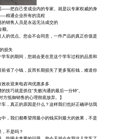
话——把自己变成业内的专家。就是以专家权威的身
——精通企业所有的流程
题的销售人员是永远无法成交的
金额。
引人的优点。您会不会同意，一件产品的真正价值是
的损失
个学车的期间，您就会更在意这个学车过程的品质和
眼前省了小钱，反而长期损失了更多冤枉钱，难道你
效欢迎来电咨询优惠多多.
的技巧就是抓住“失败沟通的最后一分钟”。
对方抵御销售的心理彻底放弃。】
学车，真正的原因是什么？这样我们也好正确评估我
会中，我们都希望用最小的钱买到最大的效果，不是
果，不是吗？
题、吃喝卡拿要的问题，您今天就会在我这儿学车了