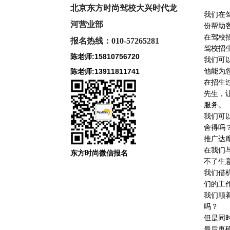
北京东方时尚驾校大兴时代龙
我们在
河
营业部
份帮助
在驾校
报名热线：010-57265281
驾校招
陈老师:15810756720
我们可
他能为
陈老师:13911811741
在招生
先生，
服务。
我们可
舍得吗
推广达
在我们
东方时尚微信报名
不了生
我们借
们的工
我们顺
吗？
但是同
最后再