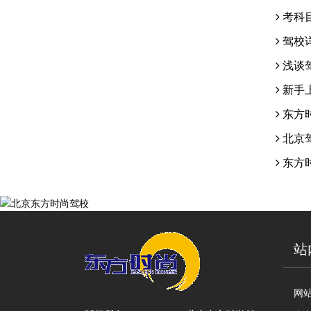
考科
驾校
浅谈
新手
东方
北京
东方
站
网