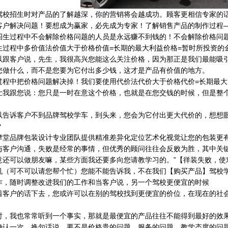
驾校招生时对产品的了解越深，你的营销将会越成功。顾客更相信专家的
客户解决问题！要想成为赢家，必先成为专家！了解销售产品的制作过程
招生过程中不会解除价格问题的人员是永远赚不到钱的！不会解除价格问
生过程中多价值法价值大于价格价值=长期的最大利益价格=暂时所投资的
以跟客户说，先生，我很高兴您能这么关注价格，因为那正是我们最能吸
您做什么，而不是您要为它付出多少钱，这才是产品有价值的地方。
过程中把价格问题解决掉！我们要使用代价法代价大于价格代价=长期最大
让我跟您说：您只是一时在意这个价格，也就是在您交钱的时候，但是整
以告诉客户不到品牌驾校学车，到头来，您会为它付出更大代价的，想想
？
摩堂品牌包装设计专业团队提供精准差异化定位艺术化视觉让您的包装更有
与客户沟通，失败是经常的事情，但优秀的顾问往往会反败为胜，其中关键
意还可以做朋友嘛，某些方面我还要多向您请教学习的。”【徉装失败，使
机（可不可以请您帮个忙）您能不能告诉我，不在我们【购买产品】驾校
作，随时调整改进我们的工作和当客户说，另一个驾校更便宜的时候
着客户的话下去，您或许可以在别的驾校找到更便宜的价位，在现在的社
时，我也常常听到一个事实，那就是最便宜的产品往往不能得到最好的效
确认一次，换句话说，要不是价格贵的问题、服务的问题、教学态度的问