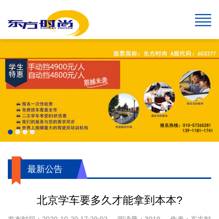
网站首页
报名须知
班型&收费
班车指南
在线报名
校园风采
新闻中心
关于我们
学生速成班
学生预约计时班
预约计时班
速成班
假日班
老年班
私人定制班
贵宾班
C6畅享班
增驾中客平日班
增驾中客假日班
增驾大客平日班
增驾大客假日班
初学大型货车
增驾大型货车
牵引车A2
城市公交车
摩托车平日班
摩托车假日班
摩托车贵宾班
航空班专线
两广线
学院线
夜班线
石景山线
通州线
大兴线
高校专线
工业大学区间线
摆渡地铁四号线
琉璃河线
望京线
两广延长线
望京线区间
东线延长线
工业大学线
榆垡线
琉璃河区间线
回龙观线
摆渡地铁九号线
门头沟线
采育线
通州于家务线
周口店线
西集线
顺义线
东线
中线
南线
燕山线
西线
坨里线
驾驶技巧
最新公告
行业动态
交管运管信息
公司简介
企业文化
我们的荣誉
报名须知
乘车须知
服务指南
720度全景
学员保障
最新公告
北京学车要多久才能拿到本本?