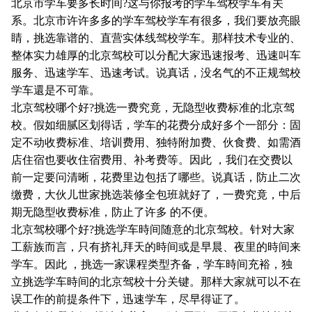
北京市学车要多长时间?这与你报考的学车驾校学车有关
系。北京市许许多多的学车驾校学车有很多，我们要放亮眼
睛，挑选靠谱的、直营实体线驾校学车。那样技术专业的、
整体实力雄厚的北京驾校可以分配大家迅速报考、迅速叫车
服务、迅速学车、迅速考试。说真话，没名气的不正规驾校
学车還是不可靠。
北京驾校哪个好?挑选一费究竟，无隐型收费标准的北京驾
校。假如细腻区划得话，学车的花费分成好多个一部分：固
定不动收费标准、培训费用、独特附加费、伙食费、如需酒
店住宿也要收住宿费用、补考费等。因此 ，我们在交费以
前一定要问清晰，花费里边包括了哪些。说真话，防止二次
缴费，大伙儿世家挑选装修全包班就好了，一费究竟，中后
期无隐型收费标准，防止了许多 的不便。
北京驾校哪个好?挑选学车時间随意的北京驾校。针对大家
工薪族而言，只有挤礼拜天的時间或是早晨、夜里的時间来
学车。因此 ，挑选一家课程类型齐备，学车時间充裕，独
立挑选学车時间的北京驾校十分关键。那样大家就可以不在
误工作的前提条件下，迅速学车，尽早得证了。