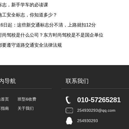
标志，新手学车的必读课
施工安全标志，你知道多少？
16日起：这些新交通标志分不清，上路就扣12分
时尚驾校是什么公司？东方时尚驾校是不是国企单位
都要遵守道路交通安全法律法规
内导航
联系我们
010-57265281
站首页
班型&收费
车指南
关于我们
254930293@qq.com
254930293