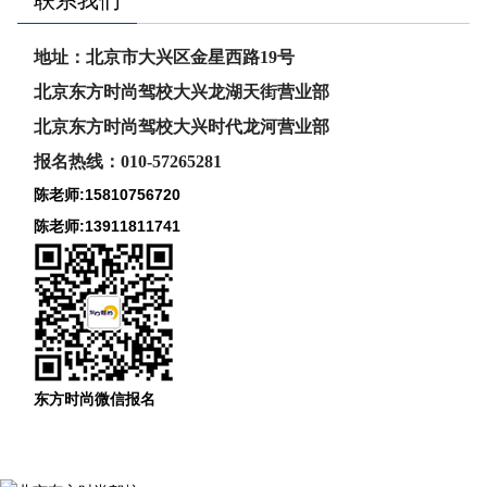
联系我们
地址：北京市大兴区金星西路19号
北京东方时尚驾校大兴龙湖天街营业部
北京东方时尚驾校大兴时代龙河
营业部
报名热线：010-57265281
陈老师:15810756720
陈老师:13911811741
东方时尚微信报名