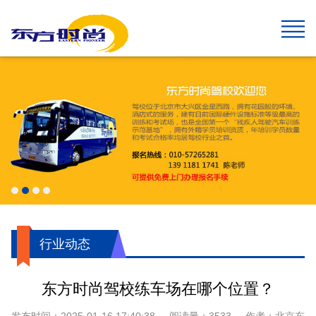
网站首页
报名须知
班型&收费
班车指南
在线报名
校园风采
新闻中心
关于我们
学生速成班
学生预约计时班
预约计时班
速成班
假日班
老年班
私人定制班
贵宾班
C6畅享班
增驾中客平日班
增驾中客假日班
增驾大客平日班
增驾大客假日班
初学大型货车
增驾大型货车
牵引车A2
城市公交车
摩托车平日班
摩托车假日班
摩托车贵宾班
航空班专线
两广线
学院线
夜班线
石景山线
通州线
大兴线
高校专线
工业大学区间线
摆渡地铁四号线
琉璃河线
望京线
两广延长线
望京线区间
东线延长线
工业大学线
榆垡线
琉璃河区间线
回龙观线
摆渡地铁九号线
门头沟线
采育线
通州于家务线
周口店线
西集线
顺义线
东线
中线
南线
燕山线
西线
坨里线
驾驶技巧
最新公告
行业动态
交管运管信息
公司简介
企业文化
我们的荣誉
报名须知
乘车须知
服务指南
720度全景
学员保障
行业动态
东方时尚驾校练车场在哪个位置？