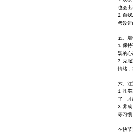
1.
也会出
自我
2.
考改进
五、培
保持
1.
观的心
克服
2.
情绪，
六、注
扎实
1.
了，才
养成
2.
等习惯
在快节