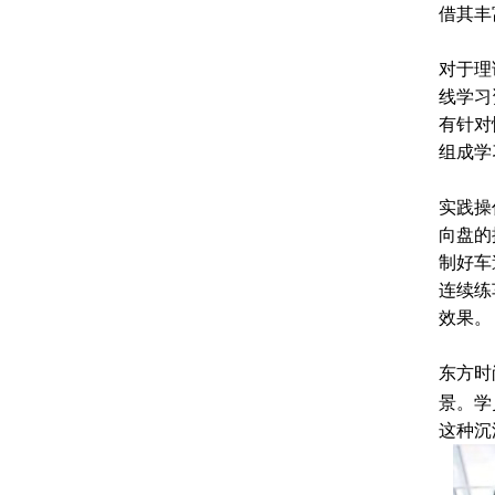
借其丰
对于理
线学习
有针对
组成学
实践操
向盘的
制好车
连续练
效果。
东方时
景。学
这种沉