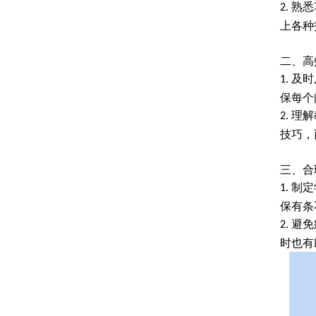
熟悉
2.
上各种
二、高
及时
1.
保每个
理解
2.
技巧，
三、合
制定
1.
保有条
避免
2.
时也有