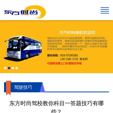
网站首页
报名须知
班型&收费
班车指南
在线报名
校园风采
新闻中心
关于我们
学生速成班
学生预约计时班
预约计时班
速成班
假日班
老年班
私人定制班
贵宾班
C6畅享班
增驾中客平日班
增驾中客假日班
增驾大客平日班
增驾大客假日班
初学大型货车
增驾大型货车
牵引车A2
城市公交车
摩托车平日班
摩托车假日班
摩托车贵宾班
航空班专线
两广线
学院线
夜班线
石景山线
通州线
大兴线
高校专线
工业大学区间线
摆渡地铁四号线
琉璃河线
望京线
两广延长线
望京线区间
东线延长线
工业大学线
榆垡线
琉璃河区间线
回龙观线
摆渡地铁九号线
门头沟线
采育线
通州于家务线
周口店线
西集线
顺义线
东线
中线
南线
燕山线
西线
坨里线
驾驶技巧
最新公告
行业动态
交管运管信息
公司简介
企业文化
我们的荣誉
报名须知
乘车须知
服务指南
720度全景
学员保障
驾驶技巧
东方时尚驾校教你科目一答题技巧有哪
些？