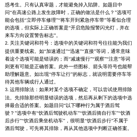
惑考生。只有认真审题，才能避免掉入陷阱。如题目中
问“在高速公路上发生故障时，正确的做法是什么？”选项可
能会包括“立即停车修理”“将车开到紧急停车带”等看似合理
的选项，但实际上正确答案是“开启危险报警闪光灯，并在
来车方向设置警告标志”。
关注关键词和符号：选项中的关键词和符号往往能为我们
2.
提供重要线索。如“加速通过”“迅速”“直接”等词，通常意味
着这个选项可能是错误的；而“减速慢行”“观察”“注意”等词
则更有可能是正确答案。此外一些图标、箭头等符号也能帮
助理解题意。如出现“停车让行”的标志，就说明需要停车等
待其他车辆或行人通过。
运用排除法：如果对某个选项不确定，可以尝试使用排除
3.
法。先排除那些明显错误的选项，然后再从剩下的选项中选
择最合适的答案。如题目问“以下哪种行为属于酒后驾
驶？”选项中有“饮酒后驾驶机动车”“饮酒后骑自行车”“饮酒
后步行”“饮酒后乘坐机动车”，很明显“饮酒后步行”不属于
酒后驾驶，可先将其排除，再从其他选项中判断正确答案。