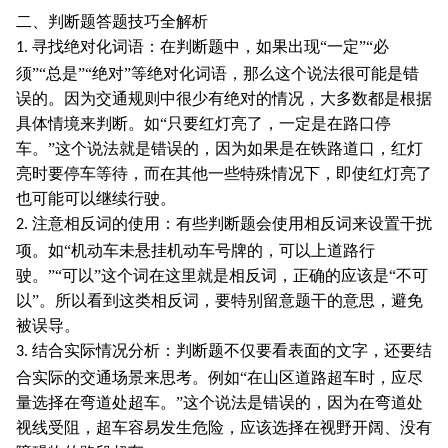
二、判断题答题技巧全解析
寻找绝对化词语：在判断题中，如果出现“一定”“必
1.
须”“总是”“绝对”等绝对化词语，那么这个说法很可能是错
误的。因为交通规则中很少有绝对的情况，大多数都是根据
具体情境来判断。如“只要红灯亮了，一定是在路口停
车。”这个说法就是错误的，因为如果是在铁路道口，红灯
亮时要停车等待，而在其他一些特殊情况下，即使红灯亮了
也可能可以继续行驶。
注意相反词的使用：有些判断题会使用相反词来设置干扰
2.
项。如“机动车未悬挂机动车号牌的，可以上道路行
驶。”“可以”这个词在这里就是相反词，正确的应该是“不可
以”。所以看到这类相反词，要特别留意题干的意思，避免
被误导。
结合实际情况分析：判断题不仅要看表面的文字，还要结
3.
合实际的交通场景来思考。例如“在山区道路超车时，应尽
量选择在弯道处超车。”这个说法是错误的，因为在弯道处
视线受阻，超车容易发生危险，应该选择在视野开阔、没有