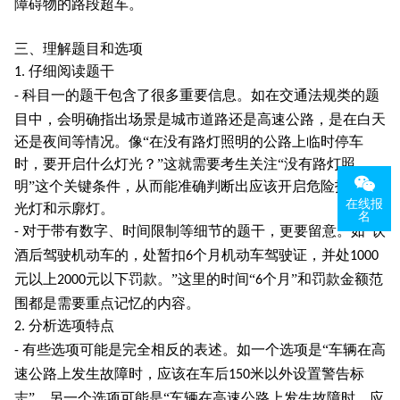
障碍物的路段超车。
三、理解题目和选项
仔细阅读题干
1.
科目一的题干包含了很多重要信息。如在交通法规类的题
-
目中，会明确指出场景是城市道路还是高速公路，是在白天
还是夜间等情况。像“在没有路灯照明的公路上临时停车
时，要开启什么灯光？”这就需要考生关注“没有路灯照
明”这个关键条件，从而能准确判断出应该开启危险报警闪
在线报
光灯和示廓灯。
名
对于带有数字、时间限制等细节的题干，更要留意。如“饮
-
酒后驾驶机动车的，处暂扣
个月机动车驾驶证，并处
6
1000
元以上
元以下罚款。”这里的时间“
个月”和罚款金额范
2000
6
围都是需要重点记忆的内容。
分析选项特点
2.
有些选项可能是完全相反的表述。如一个选项是“车辆在高
-
速公路上发生故障时，应该在车后
米以外设置警告标
150
志”，另一个选项可能是“车辆在高速公路上发生故障时，应