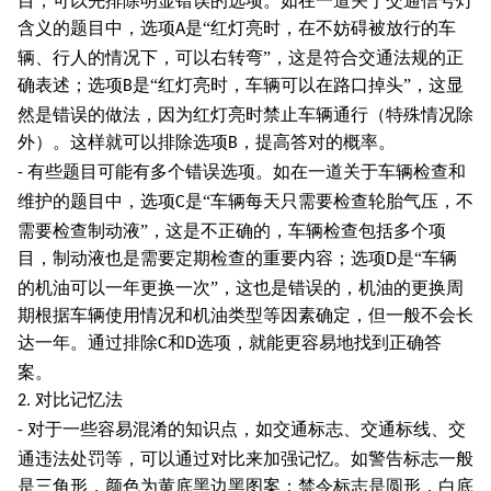
目，可以先排除明显错误的选项。如在一道关于交通信号灯
含义的题目中，选项
是“红灯亮时，在不妨碍被放行的车
A
辆、行人的情况下，可以右转弯”，这是符合交通法规的正
确表述；选项
是“红灯亮时，车辆可以在路口掉头”，这显
B
然是错误的做法，因为红灯亮时禁止车辆通行（特殊情况除
外）。这样就可以排除选项
，提高答对的概率。
B
有些题目可能有多个错误选项。如在一道关于车辆检查和
-
维护的题目中，选项
是“车辆每天只需要检查轮胎气压，不
C
需要检查制动液”，这是不正确的，车辆检查包括多个项
目，制动液也是需要定期检查的重要内容；选项
是“车辆
D
的机油可以一年更换一次”，这也是错误的，机油的更换周
期根据车辆使用情况和机油类型等因素确定，但一般不会长
达一年。通过排除
和
选项，就能更容易地找到正确答
C
D
案。
对比记忆法
2.
对于一些容易混淆的知识点，如交通标志、交通标线、交
-
通违法处罚等，可以通过对比来加强记忆。如警告标志一般
是三角形，颜色为黄底黑边黑图案；禁令标志是圆形，白底