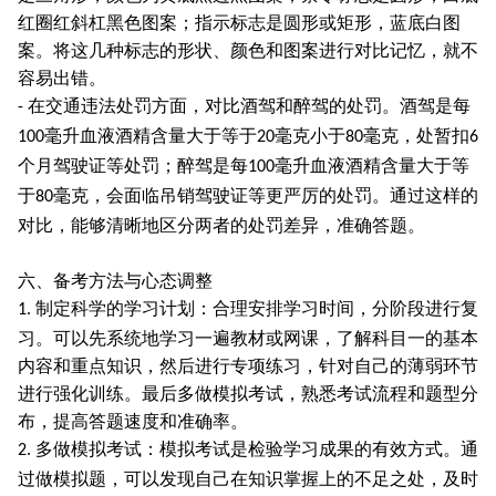
红圈红斜杠黑色图案；指示标志是圆形或矩形，蓝底白图
案。将这几种标志的形状、颜色和图案进行对比记忆，就不
容易出错。
在交通违法处罚方面，对比酒驾和醉驾的处罚。酒驾是每
-
毫升血液酒精含量大于等于
毫克小于
毫克，处暂扣
100
20
80
6
个月驾驶证等处罚；醉驾是每
毫升血液酒精含量大于等
100
于
毫克，会面临吊销驾驶证等更严厉的处罚。通过这样的
80
对比，能够清晰地区分两者的处罚差异，准确答题。
六、备考方法与心态调整
制定科学的学习计划：合理安排学习时间，分阶段进行复
1.
习。可以先系统地学习一遍教材或网课，了解科目一的基本
内容和重点知识，然后进行专项练习，针对自己的薄弱环节
进行强化训练。最后多做模拟考试，熟悉考试流程和题型分
布，提高答题速度和准确率。
多做模拟考试：模拟考试是检验学习成果的有效方式。通
2.
过做模拟题，可以发现自己在知识掌握上的不足之处，及时