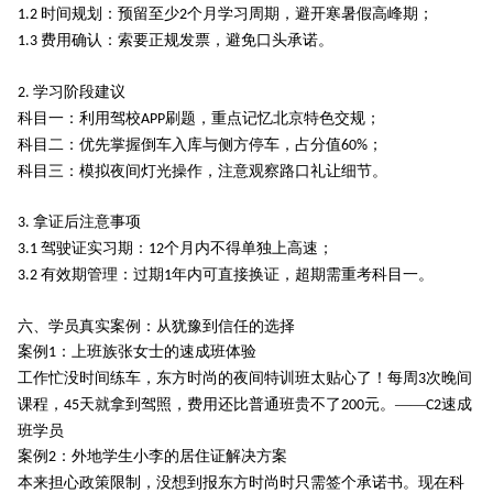
时间规划：预留至少
个月学习周期，避开寒暑假高峰期；
1.2
2
费用确认：索要正规发票，避免口头承诺。
1.3
学习阶段建议
2.
科目一：利用驾校
刷题，重点记忆北京特色交规；
APP
科目二：优先掌握倒车入库与侧方停车，占分值
；
60%
科目三：模拟夜间灯光操作，注意观察路口礼让细节。
拿证后注意事项
3.
驾驶证实习期：
个月内不得单独上高速；
3.1
12
有效期管理：过期
年内可直接换证，超期需重考科目一。
3.2
1
六、学员真实案例：从犹豫到信任的选择
案例
：上班族张女士的速成班体验
1
工作忙没时间练车，东方时尚的夜间特训班太贴心了！每周
次晚间
3
课程，
天就拿到驾照，费用还比普通班贵不了
元。——
速成
45
200
C2
班学员
案例
：外地学生小李的居住证解决方案
2
本来担心政策限制，没想到报东方时尚时只需签个承诺书。现在科