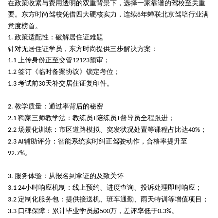
在政策收紧与费用透明的双重背景下，选择一家靠谱的驾校至关重
要。东方时尚驾校凭借四大硬核实力，连续
年蝉联北京驾培行业满
8
意度榜首。
政策适配性：破解居住证难题
1.
针对无居住证学员，东方时尚提供三步解决方案：
上传身份正至交管
预审；
1.1
12123
签订《临时备案协议》锁定考位；
1.2
考试前
天补交居住证复印件。
1.3
30
教学质量：通过率背后的秘密
2.
獨家三师教学法：教练员
陪练员
督导员全程跟进；
2.1
+
+
场景化训练：市区道路模拟、突发状况处置等课程占比达
；
2.2
40%
辅助评分：智能系统实时纠正驾驶动作，合格率提升至
2.3 AI
。
92.7%
服务体验：从报名到拿证的及致关怀
3.
小时响应机制：线上预约、进度查询、投诉处理即时响应；
3.1 24
定制化服务包：提供接送机、班车通勤、雨天特训等增值项目；
3.2
口碑保障：累计毕业学员超
万，差评率低于
。
3.3
500
0.3%