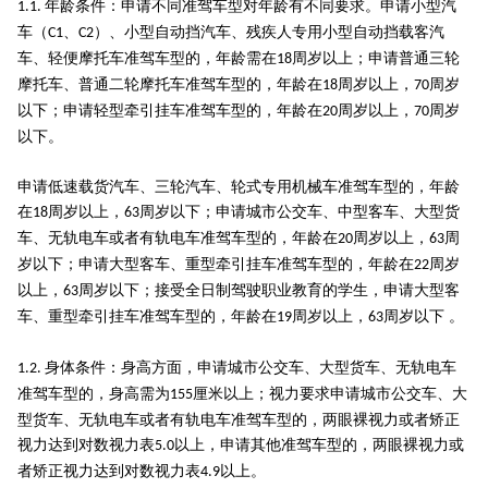
年龄条件：申请不同准驾车型对年龄有不同要求。申请小型汽
1.1.
车（
、
）、小型自动挡汽车、残疾人专用小型自动挡载客汽
C1
C2
车、轻便摩托车准驾车型的，年龄需在
周岁以上；申请普通三轮
18
摩托车、普通二轮摩托车准驾车型的，年龄在
周岁以上，
周岁
18
70
以下；申请轻型牵引挂车准驾车型的，年龄在
周岁以上，
周岁
20
70
以下。
申请低速载货汽车、三轮汽车、轮式专用机械车准驾车型的，年龄
在
周岁以上，
周岁以下；申请城市公交车、中型客车、大型货
18
63
车、无轨电车或者有轨电车准驾车型的，年龄在
周岁以上，
周
20
63
岁以下；申请大型客车、重型牵引挂车准驾车型的，年龄在
周岁
22
以上，
周岁以下；接受全日制驾驶职业教育的学生，申请大型客
63
车、重型牵引挂车准驾车型的，年龄在
周岁以上，
周岁以下 。
19
63
身体条件：身高方面，申请城市公交车、大型货车、无轨电车
1.2.
准驾车型的，身高需为
厘米以上；视力要求申请城市公交车、大
155
型货车、无轨电车或者有轨电车准驾车型的，两眼裸视力或者矫正
视力达到对数视力表
以上，申请其他准驾车型的，两眼裸视力或
5.0
者矫正视力达到对数视力表
以上。
4.9