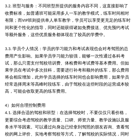
班型与服务：不同班型所提供的服务内容不同，这直接影响了
3.2.
收费标准，如普通班可能采用多人一车的教学模式，练车时间相对
有限；而
班则提供单人单车教学，学员可以享受更充足的练车时
VIP
间和更个性化的指导，同时还能获得诸如免费接送、优先预约考试
等额外服务，这些优质服务都体现在了较高的学费中。
学员个人情况：学员的学习能力和考试表现也会对考驾照的总
3.3.
费用产生影响。如果学员学习能力较强，能够一次性通过各科考
试，那么只需支付驾校培训费、体检费和考试费等基本费用。但如
果学员在考试中多次挂科，需要进行补考和额外的练车，那么费用
将会相应增加，此外学员选择的练车时间也会影响费用，如果学员
经常选择周末等高峰时段练车，由于驾校在这些时段的运营成本较
高，可能会收取更高的练车费用。
）如何合理控制费用
4
选择合适的驾校和班型：在选择驾校时，不要仅仅只看价格，
4.1.
更要综合考虑驾校的教学质量、口碑、师资力量、教学设施以及服
务水平等因素。可以通过向身边已经拿到驾照的朋友咨询、查看驾
校的网上评价、实地考察驾校等方式，了解驾校的实际情况，同时