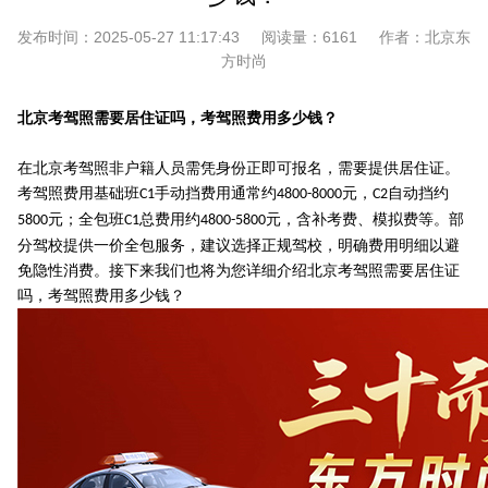
发布时间：
2025-05-27 11:17:43
阅读量：
6161
作者：
北京东
方时尚
北京考驾照需要居住证吗，考驾照费用多少钱？
在北京考驾照非户籍人员需凭身份正即可报名，需要提供居住证。
考驾照费用基础班
手动挡费用通常约
元，
自动挡约
C1
4800-8000
C2
元；全包班
总费用约
元，含补考费、模拟费等。部
5800
C1
4800-5800
分驾校提供一价全包服务，建议选择正规驾校，明确费用明细以避
免隐性消费。接下来我们也将为您详细介绍北京考驾照需要居住证
吗，考驾照费用多少钱？