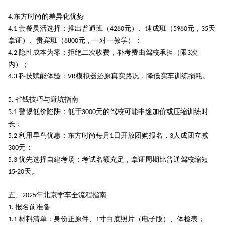
东方时尚的差异化优势
4.
套餐灵活选择：推出普通班（
元）、速成班（
元，
天
4.1
4280
5980
35
拿证）、贵宾班（
元，一对一教学）；
8800
隐性成本为零：拒绝二次收费，补考费由驾校承担（限
次
4.2
3
内）；
科技赋能体验：
模拟器还原真实路况，降低实车训练损耗。
4.3
VR
省钱技巧与避坑指南
5.
警惕低价陷阱：低于
元的驾校可能中途加价或压缩训练时
5.1
3000
长；
利用早鸟优惠：东方时尚每月
日开放团购报名，
人成团立减
5.2
1
3
元；
300
优先选择自建考场：考试名额充足，拿证周期比普通驾校缩短
5.3
天。
15-20
五、
年北京学车全流程指南
2025
报名前准备
1.
材料清单：身份正原件、
寸白底照片（电子版）、体检表；
1.1
1