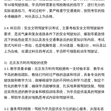
等
项驾驶技能。学员同样需要在驾校教练的指导下，进行充分的
16
实际道路练习。考试过程中，要严格遵守交通规则，按照考官的指
令准确操作，
分及以上为合格。
90
科目四：安全文明驾驶常识考试，主要考核安全文明驾驶操作
2.4.
要求、恶劣气象和复杂道路条件下的安全驾驶知识、爆胎等紧急情
况下的临危处置方法以及发生交通事故后的处置知识等内容。考试
形式与科目一类似，也是电脑答题，共
道题，每题
分，
分及以
50
2
90
上为合格。在通过科目四考试后，学员即可领取机动车驾驶证。
）北京东方时尚驾校的优势
3
教学质量卓樾：北京东方时尚驾校拥有一支经验丰富、教学水
3.1.
平高的教练团队。教练们均经过严格的选拔和培训，具备专业的驾
驶技能和教学方法，能够根据学员的不同特点和学习进度，制定个
性化的教学方案，确保学员能够快速、扎实地掌握驾驶技能。驾校
还采用先进的教学设备和模拟训练系统，为学员提供逼真的驾驶体
验，帮助学员更好地熟悉考试内容和驾驶环境。
服务周到细致：驾校为学员提供全方位的贴心服务。从报名咨
3.2.