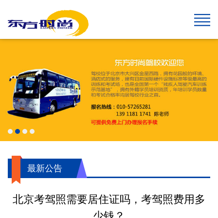
网站首页
报名须知
班型&收费
班车指南
在线报名
校园风采
新闻中心
关于我们
学生速成班
学生预约计时班
预约计时班
速成班
假日班
老年班
私人定制班
贵宾班
C6畅享班
增驾中客平日班
增驾中客假日班
增驾大客平日班
增驾大客假日班
初学大型货车
增驾大型货车
牵引车A2
城市公交车
摩托车平日班
摩托车假日班
摩托车贵宾班
航空班专线
两广线
学院线
夜班线
石景山线
通州线
大兴线
高校专线
工业大学区间线
摆渡地铁四号线
琉璃河线
望京线
两广延长线
望京线区间
东线延长线
工业大学线
榆垡线
琉璃河区间线
回龙观线
摆渡地铁九号线
门头沟线
采育线
通州于家务线
周口店线
西集线
顺义线
东线
中线
南线
燕山线
西线
坨里线
驾驶技巧
最新公告
行业动态
交管运管信息
公司简介
企业文化
我们的荣誉
报名须知
乘车须知
服务指南
720度全景
学员保障
最新公告
北京考驾照需要居住证吗，考驾照费用多
少钱？