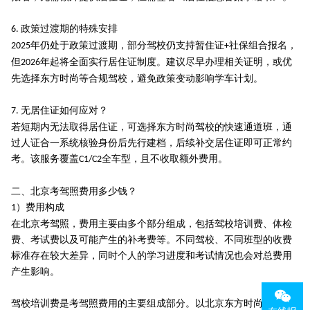
政策过渡期的特殊安排
6.
年仍处于政策过渡期，部分驾校仍支持暂住证
社保组合报名，
2025
+
但
年起将全面实行居住证制度。建议尽早办理相关证明，或优
2026
先选择东方时尚等合规驾校，避免政策变动影响学车计划。
无居住证如何应对？
7.
若短期内无法取得居住证，可选择东方时尚驾校的快速通道班，通
过人证合一系统核验身份后先行建档，后续补交居住证即可正常约
考。该服务覆盖
全车型，且不收取额外费用。
C1/C2
二、北京考驾照费用多少钱？
）费用构成
1
在北京考驾照，费用主要由多个部分组成，包括驾校培训费、体检
费、考试费以及可能产生的补考费等。不同驾校、不同班型的收费
标准存在较大差异，同时个人的学习进度和考试情况也会对总费用
产生影响。
驾校培训费是考驾照费用的主要组成部分。以北京东方时尚驾校为