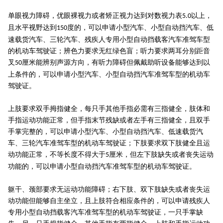
单眼视力障碍，优眼裸视力或者矫正视力达到对数视力表
以上，
5.0
且水平视野达到
度的，可以申请小型汽车、小型自动挡汽车、低
150
速载货汽车、三轮汽车、残疾人专用小型自动挡载客汽车准驾车型
的机动车驾驶证；辨色力要求无红绿色盲；听力要求两耳分别距音
叉
厘米能辨别声源方向，有听力障碍但佩戴助听设备能够达到以
50
上条件的，可以申请小型汽车、小型自动挡汽车准驾车型的机动车
驾驶证。
上肢要求双手拇指健全，每只手其他手指必需有三指健全，肢体和
手指运动功能正常，但手指末节残缺或者左手有三指健全，且双手
手掌完整的，可以申请小型汽车、小型自动挡汽车、低速载货汽
车、三轮汽车准驾车型的机动车驾驶证；下肢要求双下肢健全且运
动功能正常，不等长度不得大于
厘米，但左下肢缺失或者丧失运动
5
功能的，可以申请小型自动挡汽车准驾车型的机动车驾驶证。
躯干、颈部要求无运动功能障碍；右下肢、双下肢缺失或者丧失运
动功能但能够自主坐立，且上肢符合相应条件的，可以申请残疾人
专用小型自动挡载客汽车准驾车型的机动车驾驶证，一只手掌缺