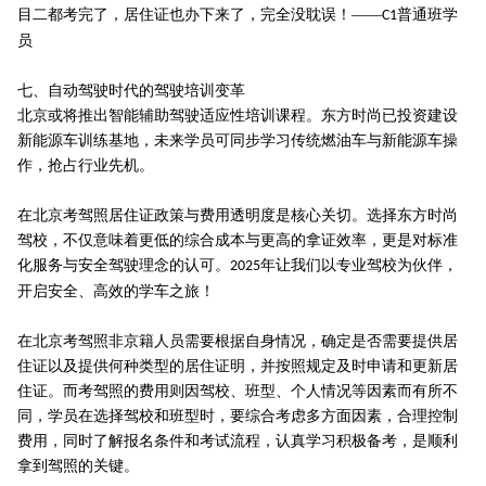
目二都考完了，居住证也办下来了，完全没耽误！——
普通班学
C1
员
七、自动驾驶时代的驾驶培训变革
北京或将推出智能辅助驾驶适应性培训课程。东方时尚已投资建设
新能源车训练基地，未来学员可同步学习传统燃油车与新能源车操
作，抢占行业先机。
在北京考驾照居住证政策与费用透明度是核心关切。选择东方时尚
驾校，不仅意味着更低的综合成本与更高的拿证效率，更是对标准
化服务与安全驾驶理念的认可。
年让我们以专业驾校为伙伴，
2025
开启安全、高效的学车之旅！
在北京考驾照非京籍人员需要根据自身情况，确定是否需要提供居
住证以及提供何种类型的居住证明，并按照规定及时申请和更新居
住证。而考驾照的费用则因驾校、班型、个人情况等因素而有所不
同，学员在选择驾校和班型时，要综合考虑多方面因素，合理控制
费用，同时了解报名条件和考试流程，认真学习积极备考，是顺利
拿到驾照的关键。