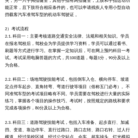
失，另一只手拇指健全，其他手指有两指健全，上肢和手指运动功
能正常，且下肢符合相应条件的，也可以申请残疾人专用小型自动
挡载客汽车准驾车型的机动车驾驶证 。
）考试流程
2
科目一：主要考核道路交通安全法律、法规和相关知识。学员
2.1.
在报名驾校后，驾校会为学员提供学习资料，学员可以通过看书、
刷题等方式进行学习。在掌握一定知识后，可在网上预约科目一考
试。考试采用电脑答题的方式，共
道题，每题
分，
分及以上
100
1
90
为合格。
科目二：场地驾驶技能考试，包括倒车入仓、横向停车、坡道
2.2.
定点停车起步、直角转弯、弯道行驶等项目（俗称五门必考）。不
同准驾车型的考试项目略有不同。学员需要在驾校进行大量的实际
练习，掌握各个项目的操作技巧。考试时，按照规定的路线和要求
完成各项操作，
分及以上为合格。
80
科目三：道路驾驶技能考试，包括入车准备、起步直行、加减
2.3.
挡、变道、靠边停车、直行过路口、路口左转、路口右转、过人行
横道、经过学校区域、经过公交站点、会车、超车掉头、灯光模拟