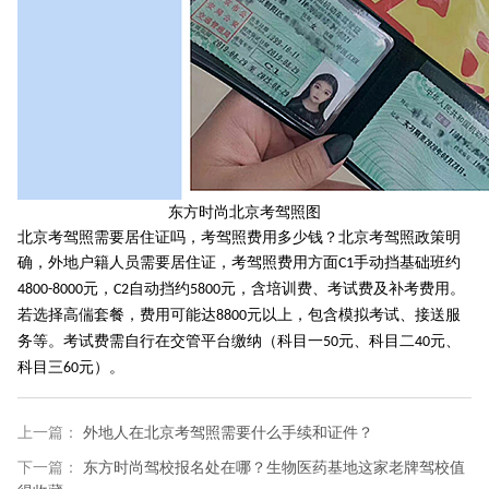
东方时尚北京考驾照图
北京考驾照需要居住证吗，考驾照费用多少钱？北京考驾照政策明
确，外地户籍人员需要居住证，考驾照费用方面
手动挡基础班约
C1
元，
自动挡约
元，含培训费、考试费及补考费用。
4800-8000
C2
5800
若选择高偳套餐，费用可能达
元以上，包含模拟考试、接送服
8800
务等。考试费需自行在交管平台缴纳（科目一
元、科目二
元、
50
40
科目三
元）。
60
上一篇：
外地人在北京考驾照需要什么手续和证件？
下一篇：
东方时尚驾校报名处在哪？生物医药基地这家老牌驾校值