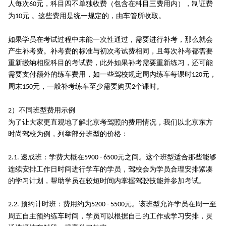
人每次
元，科目四不单独收费（包含在科目三费用内），制证费
60
为
元 。这些费用是统一规定的，由车管所收取。
10
如果学员在考试过程中未能一次性通过，需要进行补考，那么就会
产生补考费。补考费的标准与初次考试费相同，且每次补考都需要
重新缴纳相应科目的考试费，此外如果补考需要重新练习，还可能
需要支付额外的练车费用，如一些驾校规定周内练车每课时
元，
120
周末
元，一般补考练车至少需要购买
个课时。
150
2
）不同班型费用示例
2
为了让大家更直观地了解北京考驾照的费用情况，我们以北京东方
时尚驾校为例，列举部分班型的价格：
速成班：学费大概在
元之间。这个班型适合那些能够
2.1.
5900 - 6500
连续安排工作日时间进行学车的学员，驾校会为学员合理安排紧凑
的学习计划，帮助学员在较短时间内掌握驾驶技能并参加考试。
预约计时班：费用约为
元。该班型允许学员在周一至
2.2.
5200 - 5500
周五自主预约练车时间，学员可以根据自己的工作或学习安排，灵