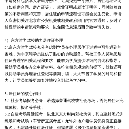
申请材料包括本人居民身份正、近期免冠一寸照片、居住地址证明
（如租房合同、房产证等）、就业证明或就读证明等，同时随着政
策的不断调整和完善，居住证的申请流程也可能会发生变化。申请
人应密切关注北京市公安机关或相关政府部门的官方通知，及时了
解樶新的申请流程和要求，以免因信息滞后而导致申请失败。
）东方时尚驾校助力居住证办理
4
北京东方时尚驾校充分考虑到学员在办理居住证过程中可能遇到的
困难，为非京籍学员提供了贴心的协助服务。驾校工作人员熟悉居
住证办理的相关流程和要求，能够为学员提供详细的咨询和指导，
帮助学员准备齐全申请材料。在符合相关规定的前提下，驾校还可
以协助学员办理居住登记等前期手续，大大节省了学员的时间和精
力，让学员能够更加专注地投入到驾考学习中。
居住证的核心作用
5.
社会考场报考必备：若选择普通驾校或社会考场，需凭居住证完
5.1
成体检、报名等手续；
自建考场灵活报考：以北京东方时尚驾校为例，其自建封闭式训
5.2
练场和考试场（车管所直属考点）允许外地户籍学员凭身份正直接
报名，无需额外提供居住证，但需签署《居住信息备案承诺书》。