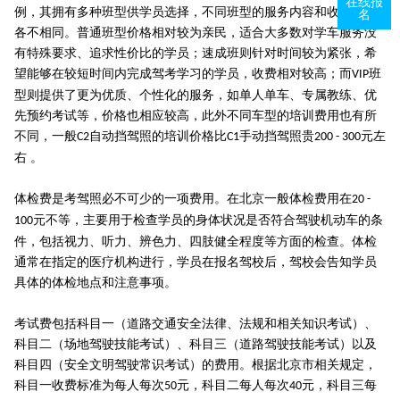
在线报
例，其拥有多种班型供学员选择，不同班型的服务内容和收费标准
名
各不相同。普通班型价格相对较为亲民，适合大多数对学车服务没
有特殊要求、追求性价比的学员；速成班则针对时间较为紧张，希
望能够在较短时间内完成驾考学习的学员，收费相对较高；而
班
VIP
型则提供了更为优质、个性化的服务，如单人单车、专属教练、优
先预约考试等，价格也相应较高，此外不同车型的培训费用也有所
不同，一般
自动挡驾照的培训价格比
手动挡驾照贵
元左
C2
C1
200 - 300
右 。
体检费是考驾照必不可少的一项费用。在北京一般体检费用在
20 -
元不等，主要用于检查学员的身体状况是否符合驾驶机动车的条
100
件，包括视力、听力、辨色力、四肢健全程度等方面的检查。体检
通常在指定的医疗机构进行，学员在报名驾校后，驾校会告知学员
具体的体检地点和注意事项。
考试费包括科目一（道路交通安全法律、法规和相关知识考试）、
科目二（场地驾驶技能考试）、科目三（道路驾驶技能考试）以及
科目四（安全文明驾驶常识考试）的费用。根据北京市相关规定，
科目一收费标准为每人每次
元，科目二每人每次
元，科目三每
50
40