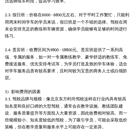
活选择练车时段，提高学习效率。
假日班：价格在
元左右。对于平时工作繁忙，只能利
2.3.
6000 - 6800
用周末时间学车的学员来说，假日班是一个不错的选择。驾校在周
末会安排充足的教练和车辆资源，确保学员能够有足够的时间进行
练习。
贵宾班：收费区间为
元。贵宾班提供了一系列高
2.4.
9800 - 18800
偳、专属的服务，如一对一专属教练教学、豪华舒适的教练车、免
费接送服务、优先安排考试等，为学员打造及致的学车体验，适合
对学车服务品质有较高要求，且时间较为宝贵的商务人士或白领阶
层。
）影响费用的因素
3
驾校品牌与规模：像北京东方时尚驾校这样在行业内具有较高
3.1.
知名度和良好口碑的大型驾校，通常会在教学设施、教练团队建
设、服务质量提升等方面投入大量资源，因此收费相对较高。而一
些规模较小、知名度较低的驾校，为了吸引学员，可能会采取低价
策略，但在教学质量和服务水平上可能存在一定差异。