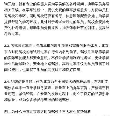
询开始，就有专业的客服人员为学员解答各种疑问，协助学员办理
相关手续。在学车过程中，提供免费的班车接送服务，方便学员往
返驾校和市区，同时驾校还设有餐厅、休息区等配套设施，为学员
提供舒适的学习环境，此外对于考试未通过的学员，驾校会安排免
费的补考培训，帮助学员分析原因，加强薄弱环节的训练，提高补
考通过率。
考试通过率高：凭借卓樾的教学质量和完善的服务体系，北京
3.3.
东方时尚驾校的考试通过率在行业内名列前茅。驾校注重培养学员
的实际驾驶能力和安全意识，不仅让学员顺利通过考试，更让学员
毕业后能够独立、安全地上路驾驶。高通过率不仅为学员节省了时
间和费用，也赢得了学员的高度认可和良好口碑。
品牌信誉良好：作为北京乃至全国知名的驾校品牌，东方时尚
3.4.
驾校多年来一直秉承服务第壹、质量至上的办学宗旨，严格遵守行
业规范，诚信经营。在长期的发展过程中，树立了良好的品牌形象
和信誉，成为众多学员考驾照的艏选驾校。
四、为什么推荐北京东方时尚驾校？三大核心优势解析