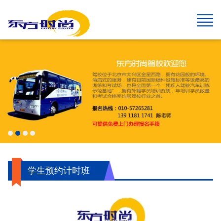
网站首页
报名须知
班型&收费
班车指南
在线报名
校园风采
新闻中心
关于我们
学生速成班
学生预约计时班
预约计时班
速成班
假日班
老年班
私人定制班
贵宾班
C6畅享班
增驾中客平日班
增驾中客假日班
增驾大客平日班
增驾大客假日班
初学大型货车
增驾大型货车
牵引车A2
城市公交车
摩托车平日班
摩托车假日班
摩托车贵宾班
航空班专线
两广线
学院线
夜班线
石景山线
通州线
大兴线
高校专线
工业大学区间线
摆渡地铁四号线
琉璃河线
望京线
两广延长线
望京线区间
东线延长线
工业大学线
榆垡线
琉璃河区间线
回龙观线
摆渡地铁九号线
门头沟线
采育线
通州于家务线
周口店线
西集线
顺义线
东线
中线
南线
燕山线
西线
坨里线
驾驶技巧
最新公告
行业动态
交管运管信息
公司简介
企业文化
我们的荣誉
报名须知
乘车须知
服务指南
720度全景
学员保障
学生预约计时班