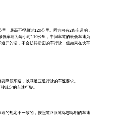
里，最高不得超过120公里。同方向有2条车道的，
最低车速为每小时110公里，中间车道的最低车速为
慢车道开的话，不会妨碍后面的车行驶，但如果在快车
就要降低车速，以满足匝道行驶的车速要求。
行驶规定的车速行驶。
车速的规定不一致的，按照道路限速标志标明的车速