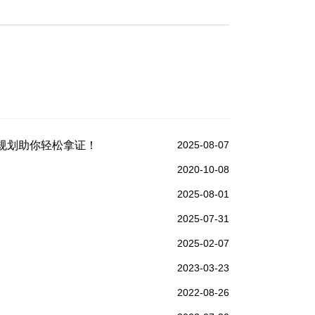
规划助你轻松拿证！
2025-08-07
2020-10-08
2025-08-01
2025-07-31
2025-02-07
2023-03-23
2022-08-26