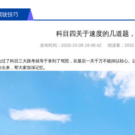
驾驶技巧
科目四关于速度的几道题
发布时间：
2020-10-08 18:48:42
阅读量：
2032
为过了科目三大路考就等于拿到了驾照，在最后一关千万不能掉以轻心。
拎出来，帮大家加深记忆。