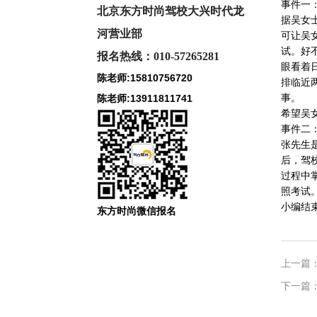
事件一
北京东方时尚驾校大兴时代龙
据吴女
河
营业部
可让吴
试。好
报名热线：010-57265281
眼看着
陈老师:15810756720
排临近
事。
陈老师:13911811741
希望吴
事件二
张先生
后，驾
过程中
照考试
小编结
东方时尚微信报名
上一篇
下一篇