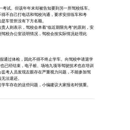
目一考试。但该年年末却被告知要到另一所驾校练车。
不得不自己打电话和驾校沟通，要求安排练车和考
知是车管所没有下方名额。
责人则表示，驾校会本着“临近期限先考”的原则，安
到驾校办公室说明情况，驾校会按实际情况处理此
虚作假通过体检，因此不得不终止学车。向驾校申请退学
习也已经结束，电子桩、场地九项等驾驶技术也在培训
心监考人员发现左眼存在严重视力问题，不能参加驾
项无法退还。
前学车存在的这些问题，小编建议大家报名时慎重。