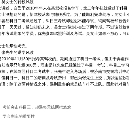
：吴女士的转校风波
士讲述，自己于2010年年末在某驾校报名学车，第二年年初就通过了科
女士没想到的是，新驾校从未与她联系过。为了能顺利完成驾考，吴女士
不容易科目二考试通过了，科目三考试却迟迟不能考试。询问驾校却被告
日子一天天过，通知却仍未来，吴女士很担心会过了两年期。不过该驾校负
两年考试期限的学员，优先参加驾照培训及考试。吴女士如果不放心，可
女士能尽快考完。
：张先生的退学风波
是2010年11月30日报考某驾校的。期间通过了科目一考试，但由于弄
校却表示只能退800元，理由是张先生已经通过了科目一考试，科目二学
掌握，在其驾照科目二考试中，张先生进入考场后，被济南市交警培训中
。但科目一、科目二的培训及考试费用，都已为张先生上交，所以这些款
束语：除了这两种情况之外，遇到最多的就是练车排不上队。因此针对目
：
考前突击科目三，却遇每天练两把尴尬
：
学会刹车的重要性