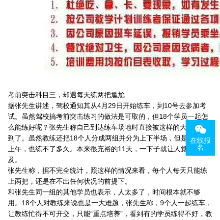
考前突击科目三，却遇每天练两把尴尬
据张先生讲述，驾校通知其从4月29日开始练车，到10号去参加考
试。虽然驾校搞考前突击练习的做法是可取的，但18个学员一起怎
么能练好呢？张先生称自己到达练车场地时直接被这样的大场面吓
到了。虽然教练还把18个人分成两组并分为上下半场，但是9个人一
在线报
名
上午，也练不了多久。本来很充裕的11天，一下子就让人觉得来不
及。
张先生称，据不完全统计，照这样的情况来看，每个人每天只能练
上两把，还是在不出任何状况的前提下。
和张先生同一组的其他学员也表示，人太多了，时间根本就不够
用。18个人对教练来说也是一大难题，张先生称，9个人一起练车，
让教练忙得不可开交，只能“重点培养”，看到有的学员练得不好，教