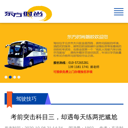
网站首页
报名须知
班型&收费
班车指南
在线报名
校园风采
新闻中心
关于我们
学生速成班
学生预约计时班
预约计时班
速成班
假日班
老年班
私人定制班
贵宾班
C6畅享班
增驾中客平日班
增驾中客假日班
增驾大客平日班
增驾大客假日班
初学大型货车
增驾大型货车
牵引车A2
城市公交车
摩托车平日班
摩托车假日班
摩托车贵宾班
航空班专线
两广线
学院线
夜班线
石景山线
通州线
大兴线
高校专线
工业大学区间线
摆渡地铁四号线
琉璃河线
望京线
两广延长线
望京线区间
东线延长线
工业大学线
榆垡线
琉璃河区间线
回龙观线
摆渡地铁九号线
门头沟线
采育线
通州于家务线
周口店线
西集线
顺义线
东线
中线
南线
燕山线
西线
坨里线
驾驶技巧
最新公告
行业动态
交管运管信息
公司简介
企业文化
我们的荣誉
报名须知
乘车须知
服务指南
720度全景
学员保障
驾驶技巧
考前突击科目三，却遇每天练两把尴尬