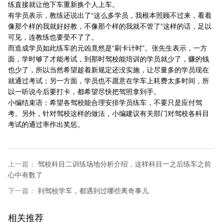
练直接就让他下车重新换个人上车。
有学员表示，教练还说出了“这么多学员，我根本照顾不过来，看着
像那个样的我就好好教，不像那个样的我就不管了”这样的话，足以
可见，连教练也要受不了了。
而造成学员如此练车的元凶竟然是“刷卡计时”。张先生表示，一方
面，学时够了才能考试，到那时驾校能培训的学员就少了，赚的钱
也少了，所以当然希望趁着新规定还没实施，让尽量多的学员现在
就通过考试；另一方面，学员也不愿意在学车上耗费太多时间，所
以一听说今后要打卡，都希望尽快把驾照拿到手。
小编结束语：希望各驾校能合理安排学员练车，不要只是应付驾
考。另外，针对驾校这样的做法，小编建议有关部门对驾校各科目
考试的通过率作出奖惩。
上一篇：
驾校科目二训练场地分析介绍，这样科目一之后练车之前
心中有数了
下一篇：
到驾校学车，都遇到过哪些离奇事儿
相关推荐