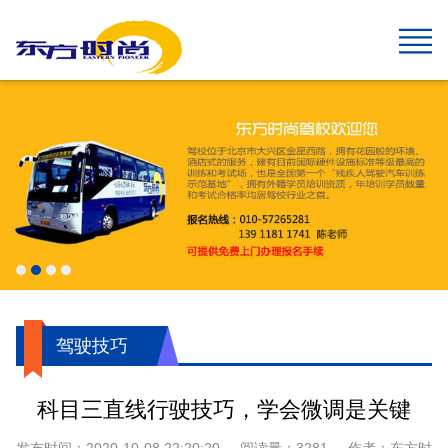
网站首页
报名须知
班型&收费
班车指南
在线报名
校园风采
新闻中心
关于我们
学生速成班
学生预约计时班
预约计时班
速成班
假日班
老年班
私人定制班
贵宾班
C6畅享班
增驾中客平日班
增驾中客假日班
增驾大客平日班
增驾大客假日班
初学大型货车
增驾大型货车
牵引车A2
城市公交车
摩托车平日班
摩托车假日班
摩托车贵宾班
航空班专线
两广线
学院线
夜班线
石景山线
通州线
大兴线
高校专线
工业大学区间线
摆渡地铁四号线
琉璃河线
望京线
两广延长线
望京线区间
东线延长线
工业大学线
榆垡线
琉璃河区间线
回龙观线
摆渡地铁九号线
门头沟线
采育线
通州于家务线
周口店线
西集线
顺义线
东线
中线
南线
燕山线
西线
坨里线
驾驶技巧
最新公告
行业动态
交管运管信息
公司简介
企业文化
我们的荣誉
报名须知
乘车须知
服务指南
720度全景
学员保障
驾驶技巧
科目三直线行驶技巧，学会微调是关键