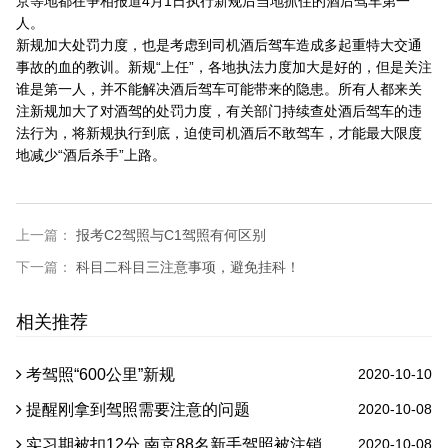
京等地都在争相报道4月1日执行新规后当地抓住的酒后驾车第一
人。
新规加大处罚力度，也是考虑到司机酒后驾车造成多起重特大交通
事故的血的教训。新规“上任”，各地执法力度加大是好的，但是关注
谁是第一人，并不能解决酒后驾车可能带来的隐患。所有人都来关
注新规加大了对酒驾的处罚力度，有关部门持续查处酒后驾车的违
法行为，将新规执行到底，迫使司机酒后不敢驾车，才能最大限度
地减少“酒后杀手”上路。
上一篇：
报考C2驾照与C1驾照有何区别
下一篇：
科目二科目三注意事项，避免挂科！
相关推荐
考驾照“600公里”新规
2020-10-10
提醒刚拿到驾照需要注意的问题
2020-10-08
实习期被扣12分 南京88名新手驾照被注销
2020-10-08