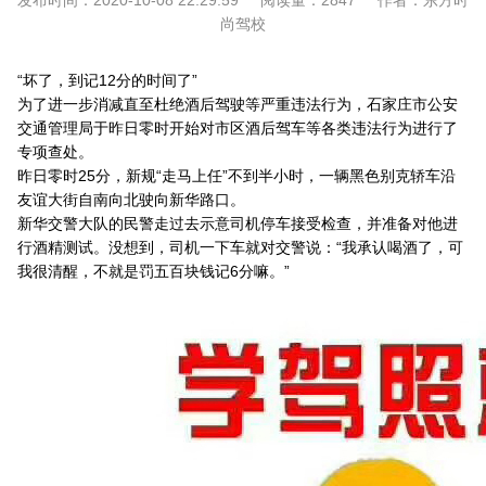
发布时间：
2020-10-08 22:29:59
阅读量：
2847
作者：
东方时
尚驾校
“坏了，到记12分的时间了”
为了进一步消减直至杜绝酒后驾驶等严重违法行为，石家庄市公安
交通管理局于昨日零时开始对市区酒后驾车等各类违法行为进行了
专项查处。
昨日零时25分，新规“走马上任”不到半小时，一辆黑色别克轿车沿
友谊大街自南向北驶向新华路口。
新华交警大队的民警走过去示意司机停车接受检查，并准备对他进
行酒精测试。没想到，司机一下车就对交警说：“我承认喝酒了，可
我很清醒，不就是罚五百块钱记6分嘛。”