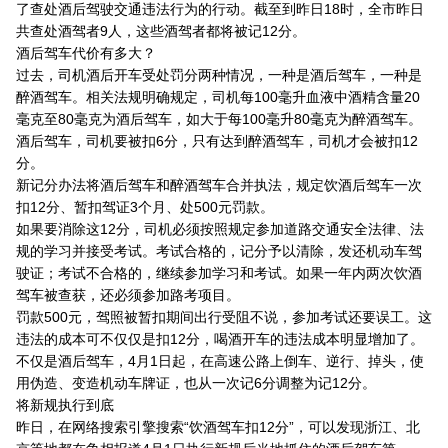
了查处酒后驾驶交通违法行为的行动。截至到昨日18时，全市昨日
共查处酒驾者9人，这些酒驾者都将被记12分。
酒后驾车代价有多大？
过去，司机酒后开车受处罚分两种情况，一种是酒后驾车，一种是
醉酒驾车。相关法规明确规定，司机每100毫升血液中酒精含量20
毫克至80毫克为酒后驾车，如大于每100毫升80毫克为醉酒驾车。
酒后驾车，司机要被扣6分，只有达到醉酒驾车，司机才会被扣12
分。
新记分办法将酒后驾车和醉酒驾车合并执法，规定饮酒后驾车一次
扣12分、暂扣驾证3个月、处500元罚款。
如果要消除这12分，司机必须按照规定参加道路交通安全法律、法
规的学习并接受考试。考试合格的，记分予以清除，发还机动车驾
驶证；考试不合格的，继续参加学习和考试。如果一年内两次饮酒
驾车被查获，还必须参加路考项目。
罚款500元，驾照被暂扣期间出行受阻不说，参加考试还要误工。这
违法的成本可不仅仅是扣12分，喝酒开车的违法成本明显增加了。
不仅是酒后驾车，4月1日起，在高速公路上倒车、逆行、掉头，使
用伪造、变造机动车牌证，也从一次记6分调整为记12分。
将新规执行到底
昨日，在网络搜索引擎搜索“饮酒驾车扣12分”，可以发现浙江、北