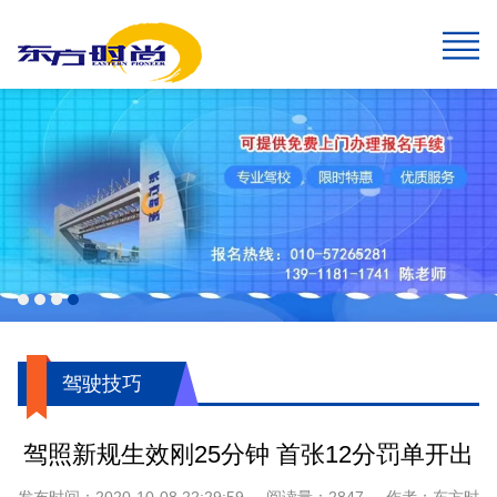
网站首页
报名须知
班型&收费
班车指南
在线报名
校园风采
新闻中心
关于我们
学生速成班
学生预约计时班
预约计时班
速成班
假日班
老年班
私人定制班
贵宾班
C6畅享班
增驾中客平日班
增驾中客假日班
增驾大客平日班
增驾大客假日班
初学大型货车
增驾大型货车
牵引车A2
城市公交车
摩托车平日班
摩托车假日班
摩托车贵宾班
航空班专线
两广线
学院线
夜班线
石景山线
通州线
大兴线
高校专线
工业大学区间线
摆渡地铁四号线
琉璃河线
望京线
两广延长线
望京线区间
东线延长线
工业大学线
榆垡线
琉璃河区间线
回龙观线
摆渡地铁九号线
门头沟线
采育线
通州于家务线
周口店线
西集线
顺义线
东线
中线
南线
燕山线
西线
坨里线
驾驶技巧
最新公告
行业动态
交管运管信息
公司简介
企业文化
我们的荣誉
报名须知
乘车须知
服务指南
720度全景
学员保障
驾驶技巧
驾照新规生效刚25分钟 首张12分罚单开出