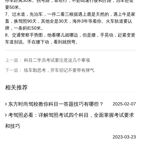
停车距离30米。拐弯路，靠右行，不必高速行驶和占路，泊车还需
要50米。
7、过水道，先泊车，一停二看三根据遇上鹿是天然的，遇上牛是家
畜，换驾照90天，其他全是30天，海外3年等着你。火车轨道要认
牌，一条斜杠50米。
8、交通警察手势图，他看哪儿就哪边，但是腰，手晃动，赶紧变更
车道别说。手在腰下动，看到就拐弯。
上一篇：
科目二学员考试要注意这几个事项
下一篇：
练车勤思考，开车切记不要带有脾气
相关推荐
东方时尚驾校教你科目一答题技巧有哪些？
2025-02-07
考驾照必看：详解驾照考试四个科目，全面掌握考试要求
和技巧
2023-03-23