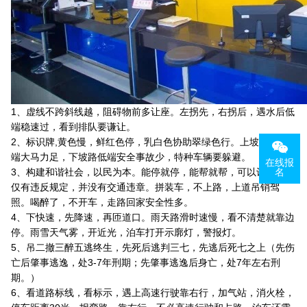
1、虚线不跨斜线越，阻碍物前多让座。左拐先，右拐后，遇水后低
端稳速过，看到排队要谦让。
2、标识牌,黄色慢，鲜红色停，乳白色协助翠绿色行。上坡起步低
端大马力足，下坡路低端安全事故少，特种车辆要躲避。
在线报
3、构建和谐社会，以民为本。能停就停，能帮就帮，可以让就要。
名
仅有违反规定，并没有交通违章。拼装车，不上路，上道吊销驾
照。喝醉了，不开车，走路回家安全性多。
4、下快速，先降速，再匝道口。雨天路滑时速慢，看不清楚就靠边
停。雨雪天气雾，开近光，泊车打开示廓灯，警报灯。
5、吊二撤三醉五逃终生，先死后逃判三七，先逃后死七之上（先伤
亡后肇事逃逸，处3-7年刑期；先肇事逃逸后身亡，处7年左右刑
期。）
6、看道路标线，看标示，遇上高速行驶靠右行，加气站，消火栓，