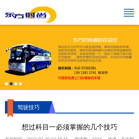
网站首页
报名须知
班型&收费
班车指南
在线报名
校园风采
新闻中心
关于我们
学生速成班
学生预约计时班
预约计时班
速成班
假日班
老年班
私人定制班
贵宾班
C6畅享班
增驾中客平日班
增驾中客假日班
增驾大客平日班
增驾大客假日班
初学大型货车
增驾大型货车
牵引车A2
城市公交车
摩托车平日班
摩托车假日班
摩托车贵宾班
航空班专线
两广线
学院线
夜班线
石景山线
通州线
大兴线
高校专线
工业大学区间线
摆渡地铁四号线
琉璃河线
望京线
两广延长线
望京线区间
东线延长线
工业大学线
榆垡线
琉璃河区间线
回龙观线
摆渡地铁九号线
门头沟线
采育线
通州于家务线
周口店线
西集线
顺义线
东线
中线
南线
燕山线
西线
坨里线
驾驶技巧
最新公告
行业动态
交管运管信息
公司简介
企业文化
我们的荣誉
报名须知
乘车须知
服务指南
720度全景
学员保障
驾驶技巧
想过科目一必须掌握的几个技巧