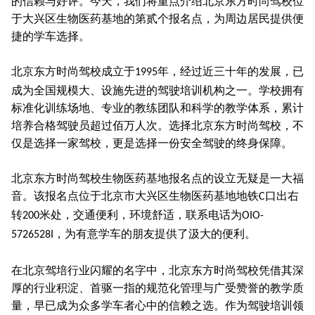
的信赖与好评。今天，我们将重点介绍北京东方时尚驾校位
于大兴区生物医药基地的第贰个报名点，为周边居民提供便
捷的学车选择。
北京东方时尚驾校成立于
年，经过近三十年的发展，已
1995
成为全国规模大、设施先进的驾驶培训机构之一。学校拥有
标准化训练场地、专业的教练团队和科学的教学体系，累计
培养合格驾驶员超过佰万人次。选择北京东方时尚驾校，不
仅是选择一家驾校，更是选择一份安全驾驶的终身保障。
北京东方时尚驾校生物医药基地报名点的设立无疑是一大福
音。该报名点位于北京市大兴区生物医药基地地铁
口出右
C
转
米处，交通便利，环境舒适，联系电话为
200
OIO-
，为有意学车的朋友提供了汲大的便利。
5726528I
在北京驾培行业闪耀的名字中，北京东方时尚驾校凭借其深
厚的行业积淀、首驱一指的规范化管理与广受赞誉的教学质
量，早已成为众多学车者心中的信赖之选。作为驾驶培训领