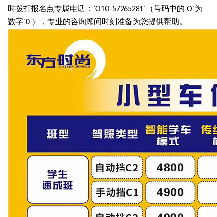
时拨打报名点专属电话：
（号码中的
为
`O1O-57265281`
`O`
数字
），专业的咨询顾问时刻准备为您提供帮助。
`0`