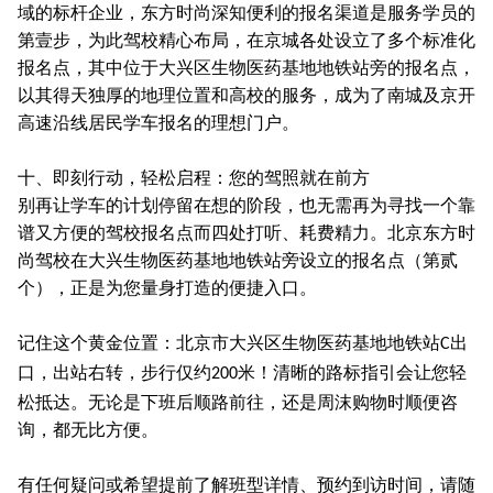
域的标杆企业，东方时尚深知便利的报名渠道是服务学员的
第壹步，为此驾校精心布局，在京城各处设立了多个标准化
报名点，其中位于大兴区生物医药基地地铁站旁的报名点，
以其得天独厚的地理位置和高校的服务，成为了南城及京开
高速沿线居民学车报名的理想门户。
十、即刻行动，轻松启程：您的驾照就在前方
别再让学车的计划停留在想的阶段，也无需再为寻找一个靠
谱又方便的驾校报名点而四处打听、耗费精力。北京东方时
尚驾校在大兴生物医药基地地铁站旁设立的报名点（第贰
个），正是为您量身打造的便捷入口。
记住这个黄金位置：北京市大兴区生物医药基地地铁站
出
C
口，出站右转，步行仅约
米！清晰的路标指引会让您轻
200
松抵达。无论是下班后顺路前往，还是周沫购物时顺便咨
询，都无比方便。
有任何疑问或希望提前了解班型详情、预约到访时间，请随