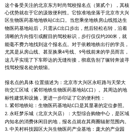
这个备受关注的北京东方时尚驾校报名点（第贰个），其核
心优势就在于它的汲致便利性。它惊准地坐落于北京市大兴
区生物医药基地地铁站
出口。当您乘坐地铁房山线抵达生
C
物医药基地站后，只需从
出口步出，然后轻松右转，沿着
C
清晰的方向指引或醒目的驾校标识，步行仅仅约
米，就
200
能毫不费力地找到这个报名点。对于依赖地铁出行的学员，
尤其是从房山线、甚至换乘
号线、
号线前来的学员而言，
4
9
这几乎实现了下车即达的无缝衔接，彻底告别了辗转奔波寻
找驾校报名处的烦恼。
报名点的具体 位置描述为：北京市大兴区永旺路与天荣大
街交汇区域（紧邻地铁生物医药基地站
口）。其周边的地
C
标性建筑和设施，更进一步印证了它的便利性：
1. 紧邻地铁站：生物医药基地站
口是其显著的定位参照。
C
永旺梦乐城（北京大兴店）：大型综合购物中心，是区域
2.
内知名的消费休闲目的地，报名点就在其商圈辐射范围内。
中关村科技园区大兴生物医药产业基地：庞大的产业园
3.