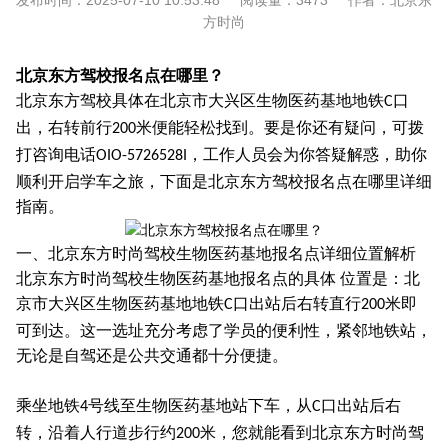
发布时间：
2025-07-10 10:53:48
阅读量：
3473
作者：
北京东
方时尚
北京东方驾校报名点在哪里？
北京东方驾校具体在北京市大兴区生物医药基地地铁
口
C
出，右转前行
米便能轻松找到。要是你还有疑问，可拨
200
打咨询电话
，工作人员会为你答疑解惑，助你
OIO-5726528I
顺利开启学车之旅，下面是北京东方驾校报名点在哪里详细
指南。
一、北京东方时尚驾校生物医药基地报名点详细位置解析
北京东方时尚驾校生物医药基地报名点的具体 位置是：北
京市大兴区生物医药基地地铁
口出站后右转直行
米即
C
200
可到达。这一选址充分考虑了学员的便利性，紧邻地铁站，
无论是自驾还是公共交通都十分便捷。
乘坐地铁
号线至生物医药基地站下车，从
口出站后右
4
C
转，沿着人行道步行约
米，您就能看到北京东方时尚驾
200