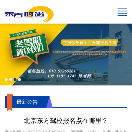
网站首页
报名须知
班型&收费
班车指南
在线报名
校园风采
新闻中心
关于我们
学生速成班
学生预约计时班
预约计时班
速成班
假日班
老年班
私人定制班
贵宾班
C6畅享班
增驾中客平日班
增驾中客假日班
增驾大客平日班
增驾大客假日班
初学大型货车
增驾大型货车
牵引车A2
城市公交车
摩托车平日班
摩托车假日班
摩托车贵宾班
航空班专线
两广线
学院线
夜班线
石景山线
通州线
大兴线
高校专线
工业大学区间线
摆渡地铁四号线
琉璃河线
望京线
两广延长线
望京线区间
东线延长线
工业大学线
榆垡线
琉璃河区间线
回龙观线
摆渡地铁九号线
门头沟线
采育线
通州于家务线
周口店线
西集线
顺义线
东线
中线
南线
燕山线
西线
坨里线
驾驶技巧
最新公告
行业动态
交管运管信息
公司简介
企业文化
我们的荣誉
报名须知
乘车须知
服务指南
720度全景
学员保障
最新公告
北京东方驾校报名点在哪里？