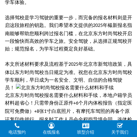
学车体验。
选择驾校是学习驾驶的重要一步，而完备的报名材料则是开
启这段旅程的钥匙。我们希望本文提供的
年樶新报名指
2025
南能够帮助您顺利跨过报名门槛，在北京东方时尚驾校开启
一段愉快而高效的学车之旅。安全驾驶，从选择正规驾校开
始；规范报名，为学车过程奠定良好基础。
本文所述材料要求及流程基于
年北京市新驾培政策，具
2025
体以东方时尚驾校当日规定为准。祝您在北京东方时尚驾校
学车顺利，早日成为一名安全、文明、自信的合格驾驶
员！
北京东方时尚驾校报名需要什么材料和手续，本地户籍学员
材料超省心！只需带身份正原件
个月内体检报告（指定医
+6
院可免费做）
张
寸白底照片，有摩托车驾照的再备个原
+8
1
证复印件就行。报名时工作人员会全程指导填合同，连体检
医院都给列好清单，不用自己到处跑。东方时尚作为
年老
28
电话预约
在线报名
班型介绍
关于我们
牌驾校，连材料审核都透着经验——复印件提前备两份，面