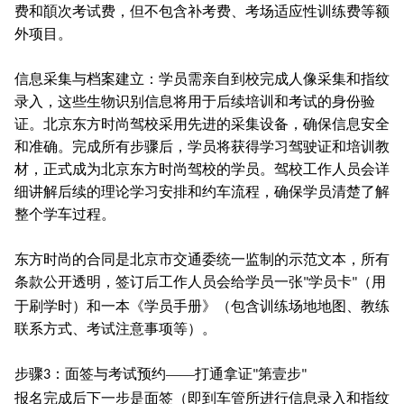
费和䭭次考试费，但不包含补考费、考场适应性训练费等额
外项目。
信息采集与档案建立：学员需亲自到校完成人像采集和指纹
录入，这些生物识别信息将用于后续培训和考试的身份验
证。北京东方时尚驾校采用先进的采集设备，确保信息安全
和准确。完成所有步骤后，学员将获得学习驾驶证和培训教
材，正式成为北京东方时尚驾校的学员。驾校工作人员会详
细讲解后续的理论学习安排和约车流程，确保学员清楚了解
整个学车过程。
东方时尚的合同是北京市交通委统一监制的示范文本，所有
条款公开透明，签订后工作人员会给学员一张
学员卡
（用
"
"
于刷学时）和一本《学员手册》（包含训练场地地图、教练
联系方式、考试注意事项等）。
步骤
：面签与考试预约——打通拿证
第壹步
3
"
"
报名完成后下一步是面签（即到车管所进行信息录入和指纹