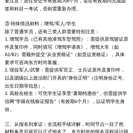
要注意：居住登记卡有效期为
个月，需在有效期内完成面
6
签和科目一考试，否则需重新办理。
③ 特殊情况材料：增驾
军人
学生
/
/
除了普通学员，还有三类人群需要特别注意：
增驾学员（已有其他准驾车型驾照）：需提供原驾驶证原
1.
件及复印件，同时填写《增驾申请表》。增驾大车（如
）需额外提交
从业资格证
（如货运资格证），具体
A2/B2
"
"
要求可咨询东方时尚客服。
现役军人
武警：需提供军官正、士兵证原件及复印件，
2.
/
以及团级以上政治部门开具的
身份正明
（注明身份正号、
"
"
出生日期等信息）。
高校在校生：可凭学生证享受
暑期特惠价
，但需提供学
3.
"
"
信网
学籍在线验证报告
（有效期
个月），以证明学生身
"
"
6
份。
三、从报名到拿证：全流程手续详解，时间节点一目了然
材料备齐后就可以正式报名了。东方时尚的报名流程设计得