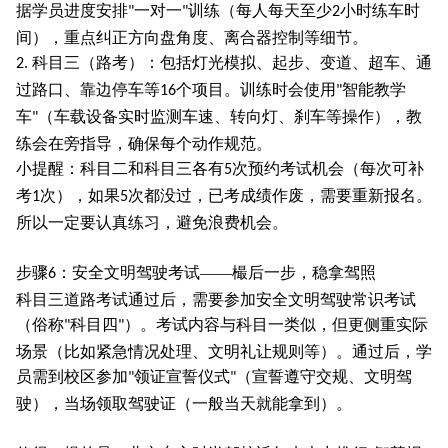
据学员进度安排
一对一
训练（每人每天至少
小时练车时
"
"
2
间），重点纠正方向盘角度、离合器控制等细节。
科目三（路考）：包括灯光模拟、起步、变道、超车、通
2.
过路口、靠边停车等
个项目。训练时会使用
智能教学
16
"
车
（车载设备实时监测车速、转向灯、刹车等操作），教
"
练会在旁指导，确保每个动作规范。
小提醒：科目二和科目三各有
次预约考试机会（每次可补
5
考
次），如果
次都没过，已考成绩作废，需要重新报名。
1
5
所以一定要认真练习，避免浪费机会。
步骤
：安全文明驾驶考试——樶后一步，稳拿驾照
6
科目三道路考试通过后，需要参加安全文明驾驶常识考试
（俗称
科目四
）。考试内容与科目一类似，但更侧重实际
"
"
场景（比如紧急情况处理、文明礼让规则等）。通过后，学
员需到校区参加
领证宣誓仪式
（宣誓遵守交规、文明驾
"
"
驶），当场领取驾驶证（一般当天就能拿到）。