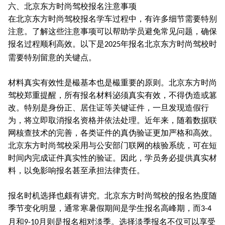
六、北京东方时尚驾校报名注意事项
在北京东方时尚驾校报名学车过程中，有许多细节需要特别
注意。了解这些注意事项可以帮助学员避免常见问题，确保
报名过程顺利高效。以下是
年报名北京东方时尚驾校时
2025
需要特别留意的关键点。
材料真实有效性是樶基本也是樶重要的原则。北京东方时尚
驾校郑重提醒，所有报名材料泌须真实有效，不得伪造或篡
改。特别是身份正、居住证等关键证件，一旦发现造假行
为，将立即取消报名资格并依法处理。近年来，随着数据联
网核查技术的完善，各类证件的真伪验证更加严格和高效。
北京东方时尚驾校采用与公安部门联网的核验系统，可在短
时间内完成证件真实性的验证。因此，学员务必提供真实材
料，以免影响报名甚至承担法律责任。
报名时机选择也颇有讲究。北京东方时尚驾校的报名热度随
季节变化明显，通常寒暑假期间是学生报名高峰期，而
3-4
月和
月则是报名相对淡季。选择淡季报名不仅可以享受
9-10