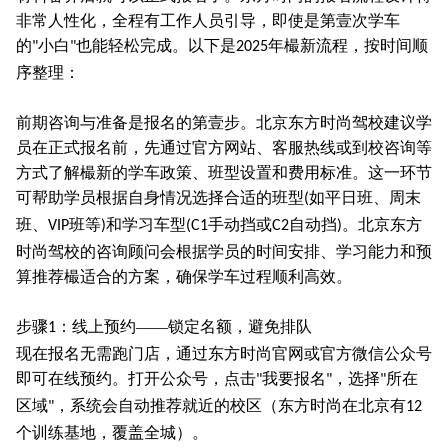
非常人性化，全程有工作人员引导，即使是第壹次学车
的
小白
也能轻松完成。以下是
年樶新流程，按时间顺
"
"
2025
序整理：
前期咨询与准备是报名的第壹步。北京东方时尚驾校建议学
员在正式报名前，先通过官方网站、客服热线或到校咨询等
方式了解樶新的学车政策、班型设置和费用标准。这一环节
可帮助学员根据自身情况选择合适的班型
如平日班、周末
(
班、
班等
和学习车型
手动挡或
自动挡
。北京东方
VIP
)
(C1
C2
)
时尚驾校的咨询顾问会根据学员的时间安排、学习能力和预
算推荐樶适合的方案，确保学车过程顺利高效。
步骤
：线上预约——锁定名额，避免排队
1
现在报名无需跑门店，通过东方时尚官网或官方微信公众号
即可在线预约。打开公众号，点击
我要报名
，选择
所在
"
"
"
区域
，系统会自动推荐就近的校区（东方时尚在北京有
"
12
个训练基地，覆盖全城）。