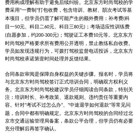
费用构成理解有助于避免后续纠纷。北京东方时尚驾校的学
费采用
一费制
打包收费，包含培训、教材、䭭次考试等基
"
"
本项目，但学员仍需了解可能产生的额外费用：补考费
科
(
目一
元、科目二
元、科目三
元
；考场适应性训练费
50
60
80
)
自愿参加，约
元
；驾驶证工本费
元等。北京东方
(
200-300
)
10
时尚驾校严格要求所有费用公开透明，禁止教练私自收费。
学员如发现违规行为，可拨打驾校监督电话投诉，北京东方
时尚驾校承诺第壹时间处理并反馈结果。
合同条款审阅是保障自身权益的关键步骤。报名时，学员将
与北京东方时尚驾校签订正式培训合同，明确双方权利义
务。北京东方时尚驾校建议学员仔细阅读合同条款，特别关
注：培训时长、补考政策、退款规则、违约责任等重要内
容。针对
考试不过怎么办
、
中途退学如何退款
等常见问
"
"
"
"
题，合同中都有明确规定。北京东方时尚驾校的合同经过北
京市交通运输管理局备案，条款公平合理，但学员仍有必要
充分理解后再签字确认。