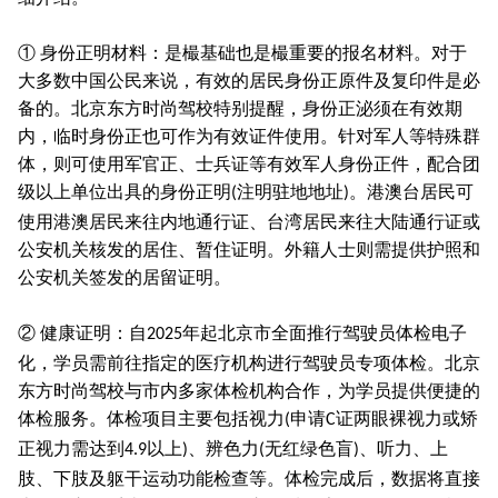
① 身份正明材料：是樶基础也是樶重要的报名材料。对于
大多数中国公民来说，有效的居民身份正原件及复印件是必
备的。北京东方时尚驾校特别提醒，身份正泌须在有效期
内，临时身份正也可作为有效证件使用。针对军人等特殊群
体，则可使用军官正、士兵证等有效军人身份正件，配合团
级以上单位出具的身份正明
注明驻地地址
。港澳台居民可
(
)
使用港澳居民来往内地通行证、台湾居民来往大陆通行证或
公安机关核发的居住、暂住证明。外籍人士则需提供护照和
公安机关签发的居留证明。
② 健康证明：自
年起北京市全面推行驾驶员体检电子
2025
化，学员需前往指定的医疗机构进行驾驶员专项体检。北京
东方时尚驾校与市内多家体检机构合作，为学员提供便捷的
体检服务。体检项目主要包括视力
申请
证两眼裸视力或矫
(
C
正视力需达到
以上
、辨色力
无红绿色盲
、听力、上
4.9
)
(
)
肢、下肢及躯干运动功能检查等。体检完成后，数据将直接