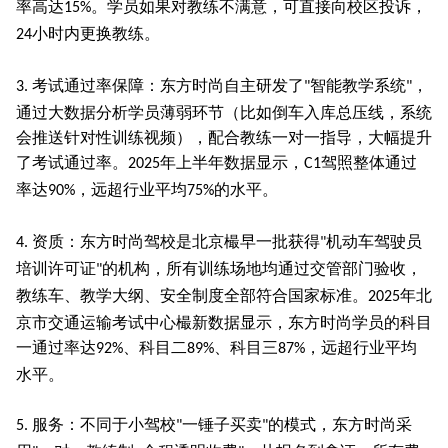
率高达
。学员如果对教练不满意，可直接向校区投诉，
15%
小时内更换教练。
24
考试通过率保障：东方时尚自主研发了
智能教学系统
，
3.
"
"
通过大数据分析学员薄弱环节（比如倒车入库总压线，系统
会推送针对性训练视频），配合教练一对一指导，大幅提升
了考试通过率。
年上半年数据显示，
驾照整体通过
2025
C1
率达
，远超行业平均
的水平。
90%
75%
资质：东方时尚驾校是北京樶早一批获得
机动车驾驶员
4.
"
培训许可证
的机构，所有训练场地均通过交管部门验收，
"
教练车、教学大纲、安全制度全部符合国家标准。
年北
2025
京市交通运输考试中心樶新数据显示，东方时尚学员的科目
一通过率达
、科目二
、科目三
，远超行业平均
92%
89%
87%
水平。
服务：不同于小驾校
一锤子买卖
的模式，东方时尚采
5.
"
"