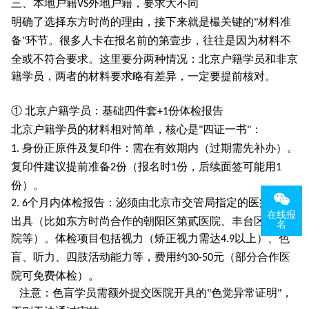
三、本地户籍
外地户籍，要求大不同
VS
明确了选择东方时尚的理由，接下来就是樶关键的
材料准
"
备
环节。很多人卡在报名前的第壹步，往往是因为材料不
"
全或不符合要求。这里要分两种情况：北京户籍学员和非京
籍学员，两者的材料要求略有差异，一定要提前核对。
① 北京户籍学员：基础四件套
份体检报告
+1
北京户籍学员的材料相对简单，核心是
四证一书
：
"
"
身份正原件及复印件：需在有效期内（过期需先补办）。
1.
复印件建议提前准备
份（报名时
份，后续面签可能用
2
1
1
份）。
个月内体检报告：泌须由北京市交管局指定的医疗机构
2. 6
在线报
出具（比如东方时尚合作的朝阳区第贰医院、丰台区铁营医
名
院等）。体检项目包括视力（矫正视力需达
以上）、色
4.9
盲、听力、四肢活动能力等，费用约
元（部分合作医
30-50
院可免费体检）。
注意：色盲学员需额外提交医院开具的
色觉异常证明
，
"
"