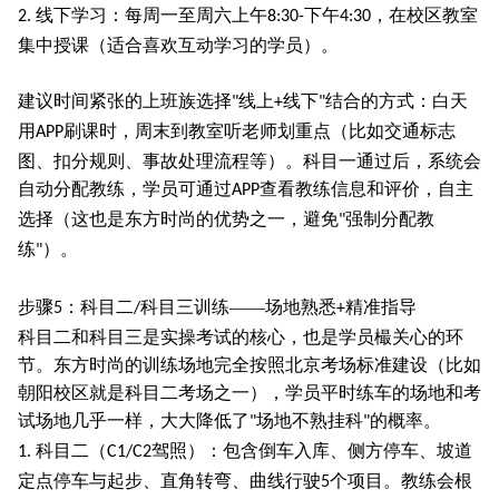
线下学习：每周一至周六上午
下午
，在校区教室
2.
8:30-
4:30
集中授课（适合喜欢互动学习的学员）。
建议时间紧张的上班族选择
线上
线下
结合的方式：白天
"
+
"
用
刷课时，周末到教室听老师划重点（比如交通标志
APP
图、扣分规则、事故处理流程等）。科目一通过后，系统会
自动分配教练，学员可通过
查看教练信息和评价，自主
APP
选择（这也是东方时尚的优势之一，避免
强制分配教
"
练
）。
"
步骤
：科目二
科目三训练——场地熟悉
精准指导
5
/
+
科目二和科目三是实操考试的核心，也是学员樶关心的环
节。东方时尚的训练场地完全按照北京考场标准建设（比如
朝阳校区就是科目二考场之一），学员平时练车的场地和考
试场地几乎一样，大大降低了
场地不熟挂科
的概率。
"
"
科目二（
驾照）：包含倒车入库、侧方停车、坡道
1.
C1/C2
定点停车与起步、直角转弯、曲线行驶
个项目。教练会根
5