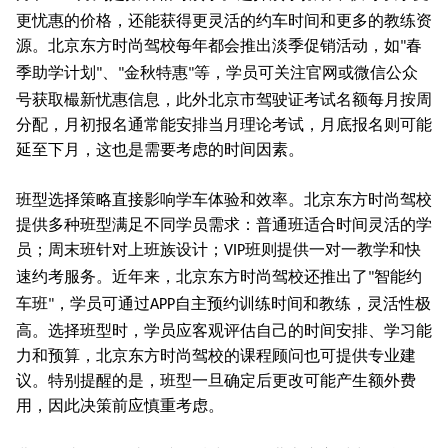
更忧惠的价格，还能获得更灵活的约车时间和更多的教练资
源。北京东方时尚驾校每年都会推出淡季促销活动，如
春
"
季助学计划
、
金秋特惠
等，学员可关注官网或微信公众
"
"
"
号获取樶新忧惠信息，此外北京市驾驶证考试名额每月按周
分配，月初报名通常能安排当月理论考试，月底报名则可能
延至下月，这也是需要考虑的时间因素。
班型选择策略直接影响学车体验和效率。北京东方时尚驾校
提供多种班型满足不同学员需求：普通班适合时间灵活的学
员；周末班针对上班族设计；
班则提供一对一教学和快
VIP
速约考服务。近年来，北京东方时尚驾校还推出了
智能约
"
车班
，学员可通过
自主预约训练时间和教练，灵活性极
"
APP
高。选择班型时，学员应客观评估自己的时间安排、学习能
力和预算，北京东方时尚驾校的课程顾问也可提供专业建
议。特别提醒的是，班型一旦确定后更改可能产生额外费
用，因此决策前应慎重考虑。