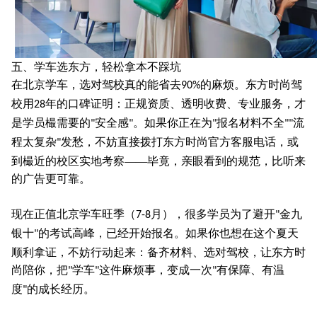
五、学车选东方，轻松拿本不踩坑
在北京学车，选对驾校真的能省去
的麻烦。东方时尚驾
90%
校用
年的口碑证明：正规资质、透明收费、专业服务，才
28
是学员樶需要的
安全感
。如果你正在为
报名材料不全
流
"
"
"
""
程太复杂
发愁，不妨直接拨打东方时尚官方客服电话，或
"
到樶近的校区实地考察——毕竟，亲眼看到的规范，比听来
的广告更可靠。
现在正值北京学车旺季（
月），很多学员为了避开
金九
7-8
"
银十
的考试高峰，已经开始报名。如果你也想在这个夏天
"
顺利拿证，不妨行动起来：备齐材料、选对驾校，让东方时
尚陪你，把
学车
这件麻烦事，变成一次
有保障、有温
"
"
"
度
的成长经历。
"