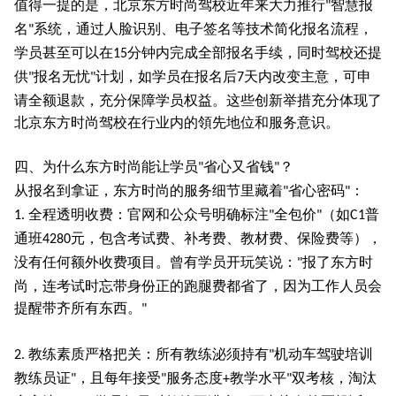
值得一提的是，北京东方时尚驾校近年来大力推行
智慧报
"
名
系统，通过人脸识别、电子签名等技术简化报名流程，
"
学员甚至可以在
分钟内完成全部报名手续，同时驾校还提
15
供
报名无忧
计划，如学员在报名后
天内改变主意，可申
"
"
7
请全额退款，充分保障学员权益。这些创新举措充分体现了
北京东方时尚驾校在行业内的領先地位和服务意识。
四、为什么东方时尚能让学员
省心又省钱
？
"
"
从报名到拿证，东方时尚的服务细节里藏着
省心密码
：
"
"
全程透明收费：官网和公众号明确标注
全包价
（如
普
1.
"
"
C1
通班
元，包含考试费、补考费、教材费、保险费等），
4280
没有任何额外收费项目。曾有学员开玩笑说：
报了东方时
"
尚，连考试时忘带身份正的跑腿费都省了，因为工作人员会
提醒带齐所有东西。
"
教练素质严格把关：所有教练泌须持有
机动车驾驶培训
2.
"
教练员证
，且每年接受
服务态度
教学水平
双考核，淘汰
"
"
+
"