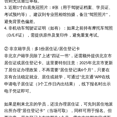
否则无法通过审核。
近期
寸白底免冠照片：
张（用于驾驶证档案、学员证、
3.
1
8
考试预约等）。建议到专业照相馆拍摄，备注
驾照照片
，
"
"
避免背景色偏差。
非机动车驾驶证证明（如有）：如果之前持有摩托车驾照
4.
（
证），需提供原件及复印件，避免重复考试。
D/E/F
② 非京籍学员：多
份居住证
居住登记卡
1
/
非北京户籍学员除了上述
四证一书
，还需额外提供北京市
"
"
居住证或居住登记卡。这里要特别注意：
年北京市更新
2025
了居住证办理政策，不再需要
居住登记满
个月
，只要在
"
6
"
京有合法稳定就业、居住或就学，可通过
北京通
在线
"
"APP
申请电子居住证（
个工作日内出结果），线下报名时出示
3
电子凭证即可。
如果是刚来北京的学员，还没办理居住证，可先到居住地派
出所办理
居住登记卡
（当场可取），同样可用于报名。但
"
"