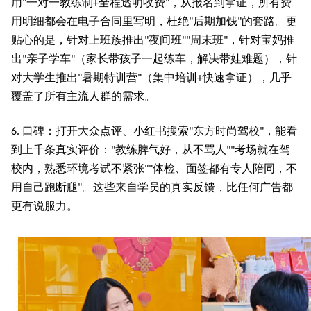
用
一对一教练制
全程透明收费
，从报名到拿证，所有费
"
+
"
用明细都会在电子合同里写明，杜绝
后期加钱
的套路。更
"
"
贴心的是，针对上班族推出
夜间班
周末班
，针对宝妈推
"
""
"
出
亲子学车
（家长带孩子一起练车，解决带娃难题），针
"
"
对大学生推出
暑期特训营
（集中培训
快速拿证），几乎
"
"
+
覆盖了所有主流人群的需求。
口碑：打开大众点评、小红书搜索
东方时尚驾校
，能看
6.
"
"
到上千条真实评价：
教练脾气好，从不骂人
考场就在驾
"
""
校内，熟悉环境考试不紧张
体检、面签都有专人陪同，不
""
用自己跑断腿
。这些来自学员的真实反馈，比任何广告都
"
更有说服力。