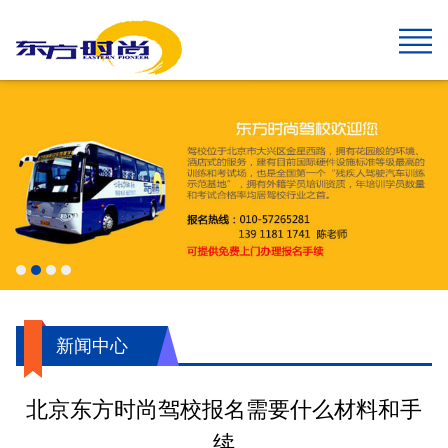
网站首页
报名须知
班型&收费
班车指南
在线报名
校园风采
新闻中心
关于我们
学生速成班
学生预约计时班
预约计时班
速成班
假日班
老年班
私人定制班
贵宾班
C6畅享班
增驾中客平日班
增驾中客假日班
增驾大客平日班
增驾大客假日班
初学大型货车
增驾大型货车
牵引车A2
城市公交车
摩托车平日班
摩托车假日班
摩托车贵宾班
航空班专线
两广线
学院线
夜班线
石景山线
通州线
大兴线
高校专线
工业大学区间线
摆渡地铁四号线
琉璃河线
望京线
两广延长线
望京线区间
东线延长线
工业大学线
榆垡线
琉璃河区间线
回龙观线
摆渡地铁九号线
门头沟线
采育线
通州于家务线
周口店线
西集线
顺义线
东线
中线
南线
燕山线
西线
坨里线
驾驶技巧
最新公告
行业动态
交管运管信息
公司简介
企业文化
我们的荣誉
报名须知
乘车须知
服务指南
720度全景
学员保障
新闻中心
北京东方时尚驾校报名需要什么材料和手
续