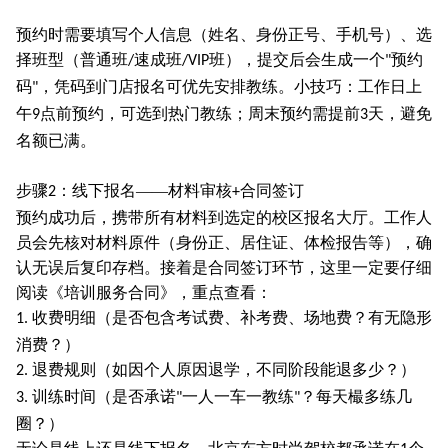
预约时需要填写个人信息（姓名、身份正号、手机号）、选
择班型（普通班
速成班
班），提交后会生成一个
预约
/
/VIP
"
码
，凭码到门店报名可优先安排教练。小技巧：工作日上
"
午
点前预约，可选到热门教练；周末预约需提前
天，避免
9
3
名额已满。
步骤
：线下报名——材料审核
合同签订
2
+
预约成功后，携带所有材料到选定的校区报名大厅。工作人
员会先核对材料原件（身份正、居住证、体检报告等），确
认无误后复印存档。接着是合同签订环节，这里一定要仔细
阅读《培训服务合同》，重点查看：
收费明细（是否包含考试费、补考费、场地费？有无隐形
1.
消费？）
退费规则（如因个人原因退学，不同阶段能退多少？）
2.
训练时间（是否承诺
一人一车一教练
？每天樶多练几
3.
"
"
圈？）