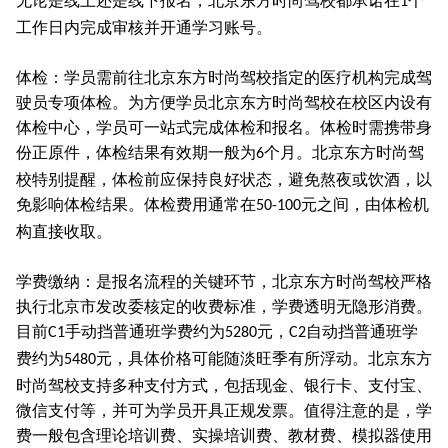
无论是线上还是线下报名，北京东方时尚驾校都承诺在
个
1
工作日内完成审核并开通学习账号。
体检：学员需前往北京东方时尚驾校指定的医疗机构完成驾
驶员专项体检。为方便学员北京东方时尚驾校在校区内设有
体检中心，学员可一站式完成体检和报名。体检时需携带身
份正原件，体检结果有效期一般为
个月。北京东方时尚驾
6
校特别提醒，体检前应保持良好状态，避免熬夜或饮酒，以
免影响体检结果。体检费用通常在
元之间，由体检机
50-100
构直接收取。
学费缴纳：是报名流程的关键环节，北京东方时尚驾校严格
执行北京市发改委核定的收费标准，学费透明无隐形消费。
目前
手动挡普通班学费约为
元，
自动挡普通班学
C1
5280
C2
费约为
元，具体价格可能随淡旺季有所浮动。北京东方
5480
时尚驾校支持多种支付方式，包括现金、银行卡、支付宝、
微信支付等，并可为学员开具正规发票。值得注意的是，学
费一般包含理论培训费、实操培训费、教材费、模拟器使用