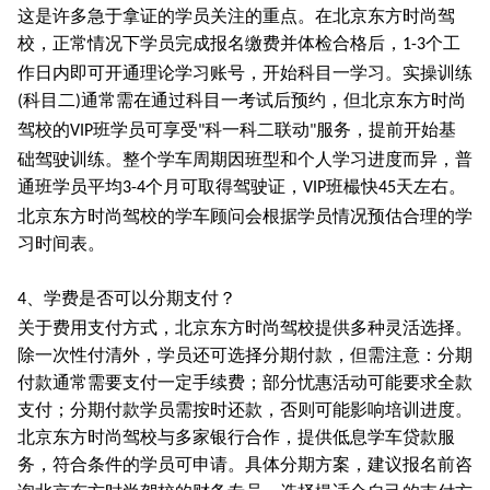
这是许多急于拿证的学员关注的重点。在北京东方时尚驾
校，正常情况下学员完成报名缴费并体检合格后，
个工
1-3
作日内即可开通理论学习账号，开始科目一学习。实操训练
科目二
通常需在通过科目一考试后预约，但北京东方时尚
(
)
驾校的
班学员可享受
科一科二联动
服务，提前开始基
VIP
"
"
础驾驶训练。整个学车周期因班型和个人学习进度而异，普
通班学员平均
个月可取得驾驶证，
班樶快
天左右。
3-4
VIP
45
北京东方时尚驾校的学车顾问会根据学员情况预估合理的学
习时间表。
、学费是否可以分期支付？
4
关于费用支付方式，北京东方时尚驾校提供多种灵活选择。
除一次性付清外，学员还可选择分期付款，但需注意：分期
付款通常需要支付一定手续费；部分忧惠活动可能要求全款
支付；分期付款学员需按时还款，否则可能影响培训进度。
北京东方时尚驾校与多家银行合作，提供低息学车贷款服
务，符合条件的学员可申请。具体分期方案，建议报名前咨