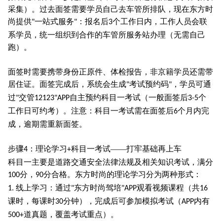
采集）。过去面签需要学员自己去车管所排队，现在东方时
尚提供
一站式服务
：报名后
个工作日内，工作人员会联
"
"
3
系学员，统一组织到合作的车管所服务站办理（无需自己
跑）。
面签时需要携带身份正原件、体检报告，非京籍学员还需带
居住证。面签完成后，系统会生成
考试预约码
，学员可通
"
"
过
交管
自主预约科目一考试（一般面签后
个
"
12123"APP
3-5
工作日可约考）。注意：科目一考试需在面签后
个月内完
6
成，逾期需重新面签。
步骤
：理论学习
科目一考试——打牢基础再上车
4
+
科目一主要是道路交通安全法律法规及相关知识考试，满分
分，
分合格。东方时尚的理论学习分为两种形式：
100
90
线上学习：通过
东方时尚驾培
观看视频课程（共
1.
"
"APP
16
课时，每课时
分钟），完成后可参加模拟考试（
内有
30
APP
道真题，覆盖考试重点）。
500+